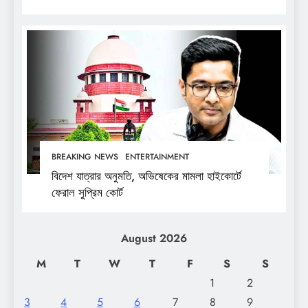
BREAKING NEWS
ENTERTAINMENT
বিদেশ যাত্রার অনুমতি, অভিষেকের মামলা হাইকোর্টে
ফেরাল সুপ্রিম কোর্ট
August 2026
M
T
W
T
F
S
S
1
2
3
4
5
6
7
8
9