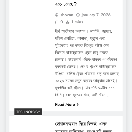
হতে চলেছে?
shovan
January 7, 2026
0
1 mins
দীর্ঘ প্রতীক্ষার অবসান। জার্মানি, জাপান,
দক্ষিণ কোরিয়া, কানাডা, ফ্রান্স এবং
সুইডেনের পর ভারত বিশ্বের অষ্টম দেশ
হিসেবে হাইড্রোজেন ট্রেন চালু করতে
চলেছে। ভারতবর্ষে পরিবেশবান্ধব গণপরিবহণ
ব্যবস্থা রেলের। দেশের প্রথম হাইড্রোজেন
ইঞ্জিত–চালিত ট্রেন পরিষেবা চালু হতে চলেছে
২০২৬ সালের নতুন বছরের জানুয়ারি মাসেই।
দূষণহীন এই ট্রেন। যার গতি ঘণ্টায় ১১০
কিমি। রেল সূত্রের খবর, এই ট্রেন…
Read More
TECHNOLOGY
হোয়াটসঅ্যাপ নিয়ে বিতর্ক! এলন
মাস্কের অভিযোগ, তথ্য চুরি করছে