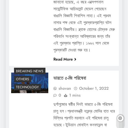
জানানো হয়েছে, এ বছর এক্সেপশনাল
সায়েন্টিফিক আচিভমেন্ট মেডেল পেয়েছেন
বাঙালি বিজ্ঞানী শিবাশিস লাহা। এই প্রথম
নাসার পক্ষ থেকে এই পুরস্কারপ্রাপ্তি ঘটল
বাঙালি বিজ্ঞানীর। ব্ল্যাক হোলের চৌম্বক মেরু
পরিবর্তন সংক্রান্ত আবিষ্কারের জন্য তাঁর
এই পুরস্কার প্রাপ্তি। ১৯৬২ সাল থেকে
পুরস্কারটি দেওয়া শুরু হয়।
Read More
BREAKING NEWS
ভারতে ৫-জি পরিষেবা
OTHERS
TECHNOLOGY
shovan
October 1, 2022
0
1 mins
দুর্গাপুজোর ষষ্ঠীর দিনই ভারতে ৫-জি পরিষেবা
চালু হল ৷ প্রধানমন্ত্রী নরেন্দ্র মোদির হাত ধরে
দিল্লির প্রগতি ময়দানে এই পরিষেবা চালু
হয়েছে ৷ ইন্ডিয়ান মোবাইল কনফারেন্স বা