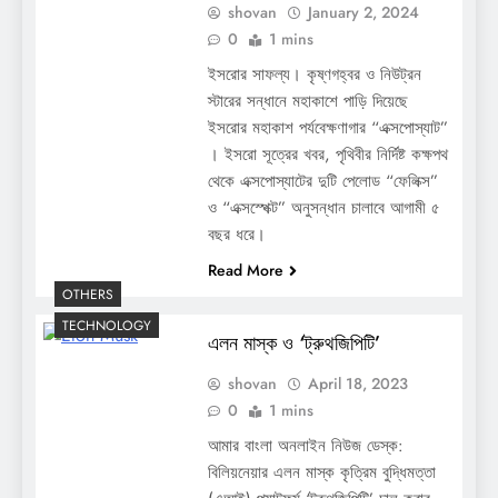
shovan
January 2, 2024
0
1 mins
ইসরোর সাফল্য। কৃষ্ণগহ্বর ও নিউট্রন
স্টারের সন্ধানে মহাকাশে পাড়ি দিয়েছে
ইসরোর মহাকাশ পর্যবেক্ষণাগার “এক্সপোস্যাট”
। ইসরো সূত্রের খবর, পৃথিবীর নির্দিষ্ট কক্ষপথ
থেকে এক্সপোস্যাটের দুটি পেলোড “ফেলিক্স”
ও “এক্সস্পেক্ট” অনুসন্ধান চালাবে আগামী ৫
বছর ধরে।
Read More
OTHERS
TECHNOLOGY
এলন মাস্ক ও ‘ট্রুথজিপিটি’
shovan
April 18, 2023
0
1 mins
আমার বাংলা অনলাইন নিউজ ডেস্ক:
বিলিয়নেয়ার এলন মাস্ক কৃত্রিম বুদ্ধিমত্তা