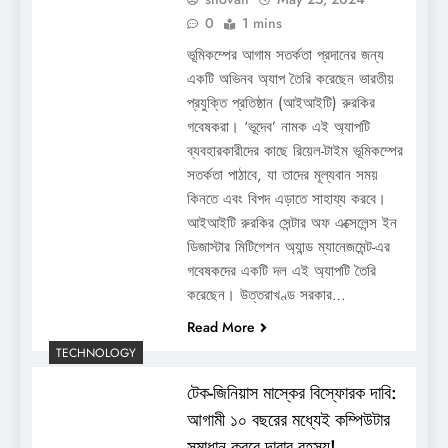
0
1 mins
ভূমিকম্পের আগাম সতর্কতা প্রদানের জন্য
একটি অভিনব অ্যাপ তৈরি করেছেন ভারতীয়
প্রযুক্তি প্রতিষ্ঠান (আইআইটি) রুরকির
গবেষকরা। ‘ভূদেব’ নামক এই অ্যাপটি
ব্যবহারকারীদের কাছে রিয়েল-টাইম ভূমিকম্পের
সতর্কতা পাঠাবে, যা তাদের মূল্যবান সময়
কিনতে এবং বিপদ এড়াতে সাহায্য করবে।
আইআইটি রুরকির সেন্টার অফ এক্সেলেন্স ইন
ডিজাস্টার মিটিগেশন অ্যান্ড ম্যানেজমেন্ট-এর
গবেষকদের একটি দল এই অ্যাপটি তৈরি
করেছেন। উত্তরাখণ্ড সরকার…
Read More
TECHNOLOGY
টেক-জিনিয়াস মাস্কের বিস্ফোরক দাবি:
আগামী ১০ বছরের মধ্যেই কম্পিউটার
সমাধান করবে দাবার রহস্য!