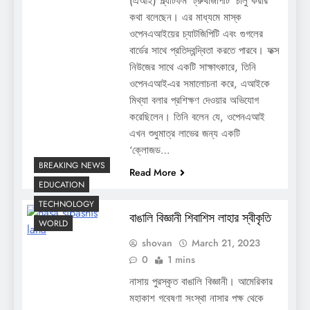
(এআই) প্ল্যাটফর্ম ‘ট্রুথজিপিটি’ চালু করার
কথা বলেছেন। এর মাধ্যমে মাস্ক
ওপেনএআইয়ের চ্যাটজিপিটি এবং গুগলের
বার্ডের সাথে প্রতিদ্বন্দ্বিতা করতে পারবে। ফক্স
নিউজের সাথে একটি সাক্ষাৎকারে, তিনি
ওপেনএআই-এর সমালোচনা করে, এআইকে
মিথ্যা বলার প্রশিক্ষণ দেওয়ার অভিযোগ
করেছিলেন। তিনি বলেন যে, ওপেনএআই
এখন শুধুমাত্র লাভের জন্য একটি
‘ক্লোজড…
BREAKING NEWS
Read More
EDUCATION
TECHNOLOGY
বাঙালি বিজ্ঞানী শিবাশিস লাহার স্বীকৃতি
WORLD
shovan
March 21, 2023
0
1 mins
নাসায় পুরস্কৃত বাঙালি বিজ্ঞানী। আমেরিকার
মহাকাশ গবেষণা সংস্থা নাসার পক্ষ থেকে