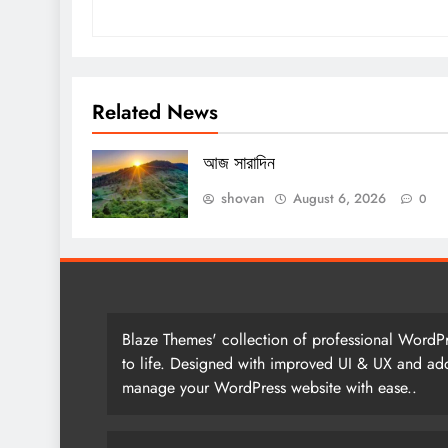
Related News
আজ সারাদিন
shovan
August 6, 2026
0
Blaze Themes' collection of professional WordPr
to life. Designed with improved UI & UX and add
manage your WordPress website with ease..