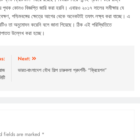
িয়ে পৃথক কোনও বিজ্ঞপ্তি জারি করা হয়নি। এবারও ২০১৭ সালের সমীক্ষার যে
্যবেক্ষণ, পশ্চিমবঙ্গের ক্ষেত্রে আগের থেকে অনেকটাই তফাৎ লক্ষ্য করা যাচ্ছে। এ
কমিটিও তা অনুমোদন করেনি বলে জানা গিয়েছে। ঠিক এই পরিস্থিতিতে
ই আপাতত উল্লেখ করা হচ্ছে।
us:
Next:
ারাজ
ভারত-বাংলাদেশ যৌথ শিল্প চারুকলা প্রদর্শনী- “ক্রিয়েশন”
িটি
d fields are marked
*