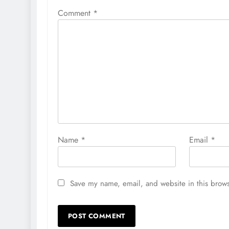
Comment
*
Name
*
Email
*
Save my name, email, and website in this brows