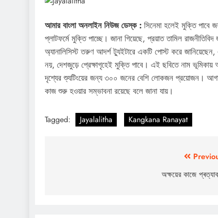
আমার বাংলা অনলাইন নিউজ ডেস্ক :
সিনেমা হলেই মুক্তি পাবে জ
প্লাটফর্মে মুক্তি পাচ্ছে। জানা গিয়েছে, প্রয়াত তামিল রাজনীতিবি
অ্যানালিসিস্ট তরুণ আদর্শ ট্যুইটারে একটি পোস্ট করে জানিয়েছে
নয়, দেশজুড়ে প্রেক্ষাগৃহেই মুক্তি পাবে। এই ছবিতে নাম ভূমিকায়
দৃশ্যের শ্যুটিংয়ের জন্য ৩০০ জনের বেশি লোকজন প্রয়োজন। আগামী 
কাজ শুরু হওয়ার সম্ভাবনা রয়েছে বলে জানা যায়।
Tagged:
Jayalalitha
Kangkana Ranayat
Post
Previo
navigation
অক্ষয়ের কাজে প্ৰত্যাব