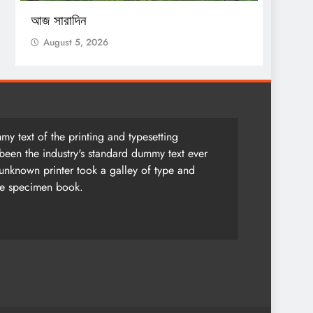
আজ সারাদিন
আজ সার
August 5, 2026
Augu
y text of the printing and typesetting
been the industry's standard dummy text ever
unknown printer took a galley of type and
pe specimen book.