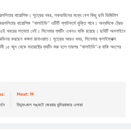
য়ললিতার বায়োপিক। সূত্রের খবর, লকডাউনের মধ্যে বেশ কিছু ছবি ডিজিটাল
দ জয়ললিতার বায়োপিক “থালাইভি” ওটিটি প্লাটফর্মে মুক্তি পাবে। অন্যদিকে ট্রেড
ন, এই খবরের সত্যতা নেই। সিনেমার শ্যুটিং এখনও বাকি রয়েছে। ছবিটি অনলাইনে
 অভিনয় করছেন কঙ্গনা রানাওয়াত। সূত্রের আরও খবর, সিনেমার ক্লাইম্যাক্স
১৫ জুন থেকে মহারাষ্ট্রে শ্যুটিং শুরু হলে তারপর “থালাইভি”-র বাকি অংশের
us:
Next:
র্তন
বিদ্যুৎ-জল সঙ্কটে জেরবার মন্দিরবাজার এলাকা