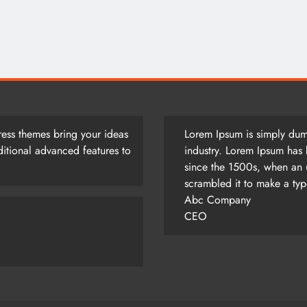
আজ সারাদিন
August 5, 2026
ess themes bring your ideas
Lorem Ipsum is simply dumm
itional advanced features to
industry. Lorem Ipsum has 
since the 1500s, when an 
scrambled it to make a ty
Abc Company
CEO