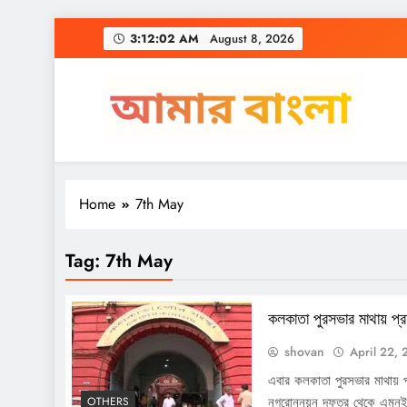
Skip
3:12:03 AM
August 8, 2026
to
content
Amar Bangla
Home
7th May
Tag:
7th May
কলকাতা পুরসভার মাথায় প্
shovan
April 22,
এবার কলকাতা পুরসভার মাথায় 
নগরোন্নয়ন দফতর থেকে এমনই প্
OTHERS