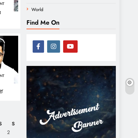
NT
World
র
Find Me On
NT
্ট
S
S
2