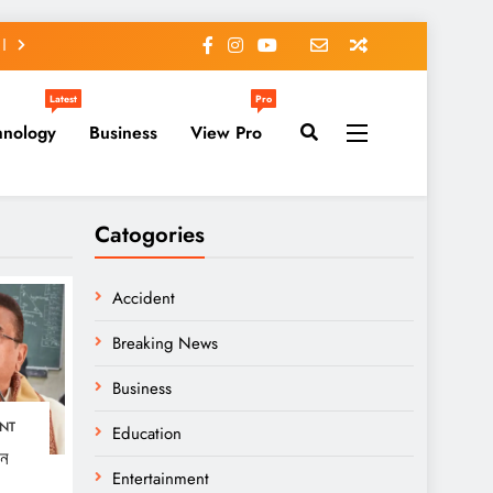
Latest
Pro
hnology
Business
View Pro
Catogories
Accident
Breaking News
Business
NT
Education
খন
Entertainment