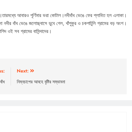
তারমধ্যে আবারও পূর্ণিমার ভরা কোটাল।নদীবাঁধ ভেঙে ফের প্লাবিত হল এলাকা।
সা নদীর বাঁধ ভেঙে জলোচ্চ্বাসে ডুবে গেল, খাঁপুকুর ও চকপাটুলি গ্রামের বড় অংশ।
গিদ ওই সব গ্রামের বাসিন্দাদের।
us:
Next:
বাঁধ
নিম্নচাপের আবহে বৃষ্টির সম্ভাবনা