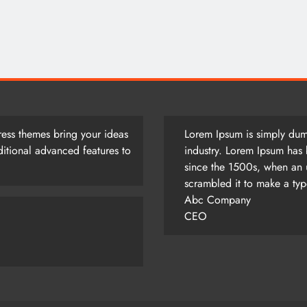
আজ সারাদিন
August 5, 2026
ess themes bring your ideas
Lorem Ipsum is simply dumm
itional advanced features to
industry. Lorem Ipsum has 
since the 1500s, when an 
scrambled it to make a ty
Abc Company
CEO