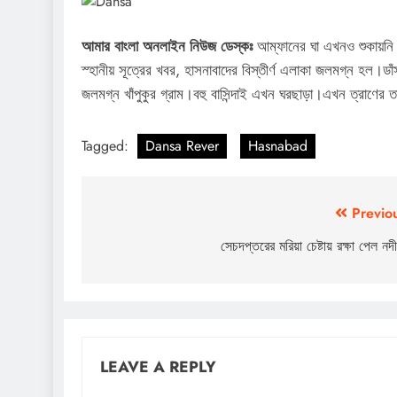
আমার বাংলা অনলাইন নিউজ ডেস্কঃ
আম্ফানের ঘা এখনও শুকায়নি।
স্হানীয় সূত্রের খবর, হাসনাবাদের বিস্তীর্ণ এলাকা জলমগ্ন হল।ডাঁ
জলমগ্ন খাঁপুকুর গ্রাম।বহু বাসিন্দাই এখন ঘরছাড়া।এখন ত্রাণের তা
Tagged:
Dansa Rever
Hasnabad
Post
Previo
navigation
সেচদপ্তরের মরিয়া চেষ্টায় রক্ষা পেল নদী
LEAVE A REPLY