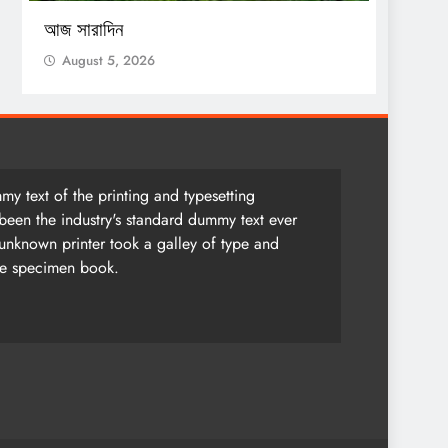
আজ সারাদিন
আজ সার
August 5, 2026
Augu
y text of the printing and typesetting
been the industry's standard dummy text ever
unknown printer took a galley of type and
pe specimen book.