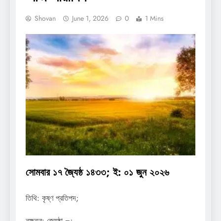
Shovan
June 1, 2026
0
1 Mins
সোমবার ১৭ জ্যৈষ্ঠ ১৪৩৩; ই: ০১ জুন ২০২৬
তিথি: কৃষ্ণ প্রতিপদ;
নক্ষত্র: জ্যেষ্ঠা =;