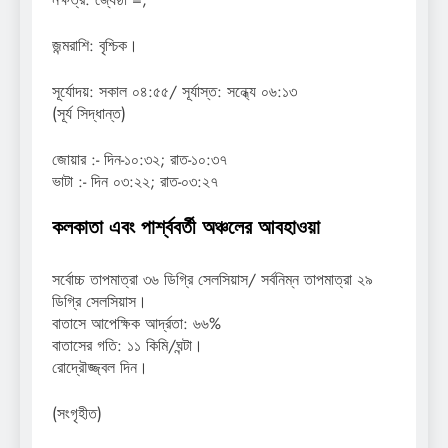
জন্মরাশি: বৃশ্চিক।
সূর্যোদয়: সকাল ০৪:৫৫/ সূর্যাস্ত: সন্ধ্যে ০৬:১৩
(সূর্য সিদ্ধান্ত)
জোয়ার :- দিন-১০:৩২; রাত-১০:৩৭
ভাটা :- দিন ০৩:২২; রাত-০৩:২৭
কলকাতা এবং পার্শ্ববর্তী অঞ্চলের আবহাওয়া
সর্বোচ্চ তাপমাত্রা ৩৬ ডিগ্রি সেলসিয়াস/ সর্বনিম্ন তাপমাত্রা ২৯
ডিগ্রি সেলসিয়াস।
বাতাসে আপেক্ষিক আর্দ্রতা: ৬৬%
বাতাসের গতি: ১১ কিমি/ঘন্টা।
রোদ্রৌজ্জ্বল দিন।
(সংগৃহীত)