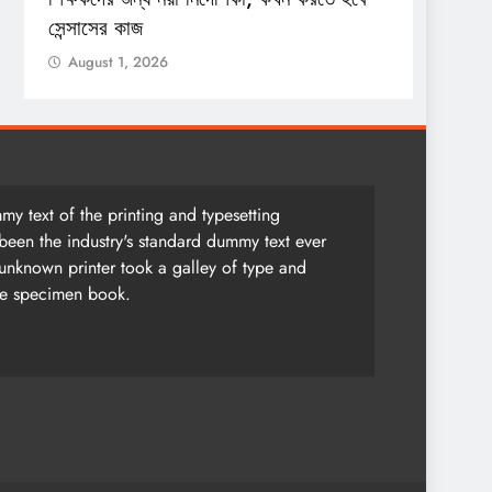
সেন্সাসের কাজ
Augu
August 1, 2026
y text of the printing and typesetting
been the industry's standard dummy text ever
unknown printer took a galley of type and
pe specimen book.