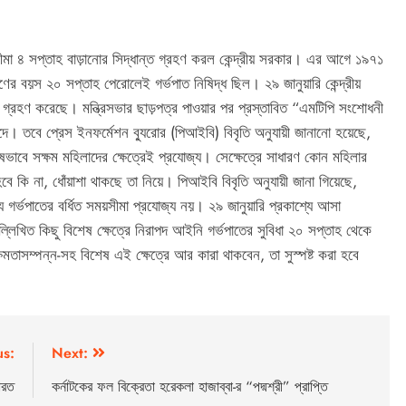
া ৪ সপ্তাহ বাড়ানোর সিদ্ধান্ত গ্রহণ করল কেন্দ্রীয় সরকার। এর আগে ১৯৭১
ৃণের বয়স ২০ সপ্তাহ পেরোলেই গর্ভপাত নিষিদ্ধ ছিল। ২৯ জানুয়ারি কেন্দ্রীয়
ত গ্রহণ করেছে। মন্ত্রিসভার ছাড়পত্র পাওয়ার পর প্রস্তাবিত “এমটিপি সংশোধনী
তবে প্রেস ইনফর্মেশন ব্যুরোর (পিআইবি) বিবৃতি অনুযায়ী জানানো হয়েছে,
িশেষভাবে সক্ষম মহিলাদের ক্ষেত্রেই প্রযোজ্য। সেক্ষেত্রে সাধারণ কোন মহিলার
 হবে কি না, ধোঁয়াশা থাকছে তা নিয়ে। পিআইবি বিবৃতি অনুযায়ী জানা গিয়েছে,
য গর্ভপাতের বর্ধিত সময়সীমা প্রযোজ্য নয়। ২৯ জানুয়ারি প্রকাশ্যে আসা
িখিত কিছু বিশেষ ক্ষেত্রে নিরাপদ আইনি গর্ভপাতের সুবিধা ২০ সপ্তাহ থেকে
 ক্ষমতাসম্পন্ন-সহ বিশেষ এই ক্ষেত্রে আর কারা থাকবেন, তা সুস্পষ্ট করা হবে
us:
Next:
ভারত
কর্নাটকের ফল বিক্রেতা হরেকলা হাজাব্বা-র “পদ্মশ্রী” প্রাপ্তি