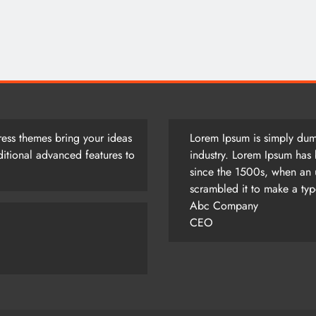
আজ সারাদিন
August 1, 2026
ess themes bring your ideas
Lorem Ipsum is simply dumm
itional advanced features to
industry. Lorem Ipsum has 
since the 1500s, when an 
scrambled it to make a ty
Abc Company
CEO