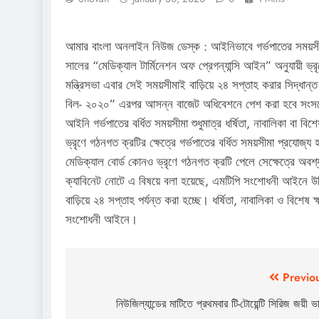
আমার বাংলা অনলাইন নিউজ ডেস্ক : আইনিভাবে গর্ভপাতের সময়সীম
সালের “মেডিক্যাল টার্মিনেশন অফ প্রেগন্যান্সি আইন” অনুযায়ী ভ্র
মন্ত্রিসভা এবার সেই সময়সীমাই বাড়িয়ে ২৪ সপ্তাহ করার সিদ্ধান্
বিল- ২০২০” এরপর আসন্ন বাজেট অধিবেশনে পেশ করা হবে সংসদে। 
আইনি গর্ভপাতের বর্ধিত সময়সীমা শুধুমাত্র ধর্ষিতা, নাবালিকা বা ব
ভ্রৃণে গঠনগত ক্রটির ক্ষেত্রে গর্ভপাতের বর্ধিত সময়সীমা প্রযোজ্য
মেডিক্যাল বোর্ড কোনও ভ্রৃণে গঠনগত ক্রটি পেলে সেক্ষেত্রে অবশ্
ক্যাবিনেট নোটে এ বিষয়ে বলা হয়েছে, এমটিপি সংশোধনী আইনে উল্ল
বাড়িয়ে ২৪ সপ্তাহ পর্যন্ত করা হচ্ছে। ধর্ষিতা, নাবালিকা ও বিশেষ
সংশোধনী আইনে।
Post
Previo
navigation
নিউজিল্যান্ডের মাটিতে প্রথমবার টি-টোয়েন্টি সিরিজ জয়ী 