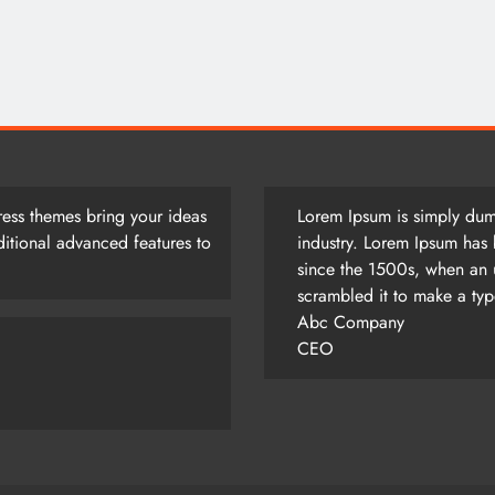
আজ সারাদিন
August 5, 2026
ess themes bring your ideas
Lorem Ipsum is simply dumm
itional advanced features to
industry. Lorem Ipsum has 
since the 1500s, when an 
scrambled it to make a ty
Abc Company
CEO