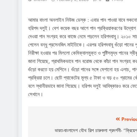
আমার বাংলা অনলাইন নিউজ ডেস্ক : এবার পান পাওয়া যাবে শুকনো অব
হরিপদ দলুই। বেশ কয়েক বছর আগে পান প্রক্রিয়াকরণের উদ্যোগ 
দেওয়া পান সংগ্রহ করে কাজে নেমে পড়লেন হরিপদবাবু। ২০১০ সাল
পেলেন বন্ধু প্রসেনজিৎ মাইতিকে। এরপর হরিপদবাবু গুঁড়ো পানের পুষ্
নিরীক্ষা হওয়ার পর মিললো কেমিক্যালমুক্ত ও পুষ্টিসমৃদ্ধ পানের স
জানা গিয়েছে, প্রাথমিকভাবে পান বরোজ থেকে কাঁচা পান সংগ্রহ 
গুঁড়ো করতে হয় মেশিনে। গুঁড়ো পানের সঙ্গে মেশানো হয় এলাচ, প
প্রক্রিয়া চলে। ছোট প্যাকেটের মূল্য ৫ টাকা ও বড় ৫০ গ্রামের ক
বলে স্থানীয়ভাবে জানা গিয়েছে। হরিপদ দলুই আবিষ্কারও করে ফে
সেখানে।
Post
Previo
navigation
ভারত-বাংলাদেশ যৌথ শিল্প চারুকলা প্রদর্শনী- “ক্রিয়ে