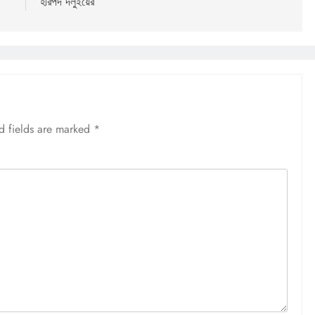
হরিপদ দলুইয়ের
d fields are marked
*