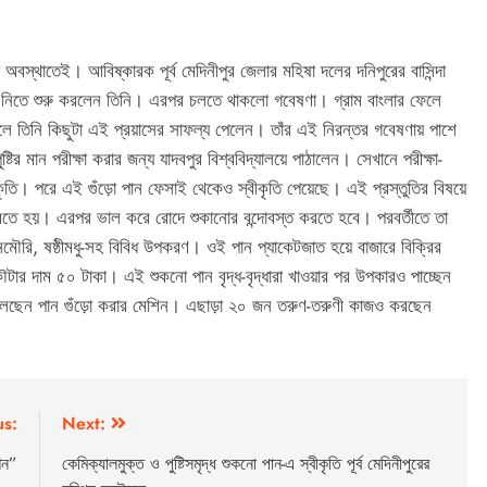
স্থাতেই। আবিষ্কারক পূর্ব মেদিনীপুর জেলার মহিষা দলের দনিপুরের বাসিন্দা
নিতে শুরু করলেন তিনি। এরপর চলতে থাকলো গবেষণা। গ্রাম বাংলার ফেলে
ে তিনি কিছুটা এই প্রয়াসের সাফল্য পেলেন। তাঁর এই নিরন্তর গবেষণায় পাশে
টির মান পরীক্ষা করার জন্য যাদবপুর বিশ্ববিদ্যালয়ে পাঠালেন। সেখানে পরীক্ষা-
্বীকৃতি। পরে এই গুঁড়ো পান ফেসাই থেকেও স্বীকৃতি পেয়েছে। এই প্রস্তুতির বিষয়ে
করতে হয়। এরপর ভাল করে রোদে শুকানোর বন্দোবস্ত করতে হবে। পরবর্তীতে তা
ানমৌরি, ষষ্ঠীমধু-সহ বিবিধ উপকরণ। ওই পান প্যাকেটজাত হয়ে বাজারে বিক্রির
ৌটার দাম ৫০ টাকা। এই শুকনো পান বৃদ্ধ-বৃদ্ধারা খাওয়ার পর উপকারও পাচ্ছেন
লেছেন পান গুঁড়ো করার মেশিন। এছাড়া ২০ জন তরুণ-তরুণী কাজও করছেন
us:
Next:
শন”
কেমিক্যালমুক্ত ও পুষ্টিসমৃদ্ধ শুকনো পান-এ স্বীকৃতি পূর্ব মেদিনীপুরের