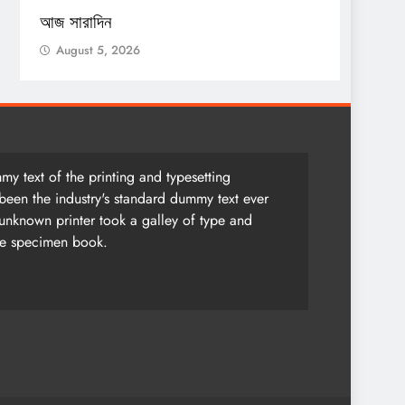
আজ সারাদিন
আজ সার
August 5, 2026
Augu
y text of the printing and typesetting
been the industry's standard dummy text ever
unknown printer took a galley of type and
pe specimen book.