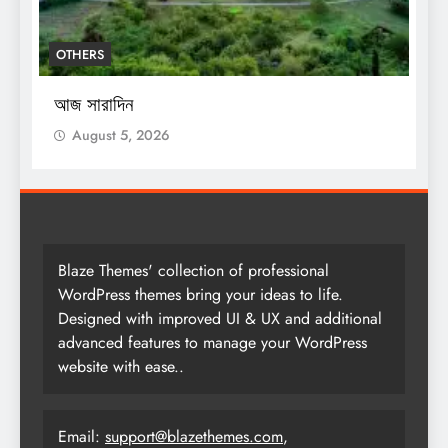
OTHERS
O
আজ সারাদিন
আ
August 5, 2026
Blaze Themes' collection of professional
WordPress themes bring your ideas to life.
Designed with improved UI & UX and additional
advanced features to manage your WordPress
website with ease..
Email:
support@blazethemes.com
,