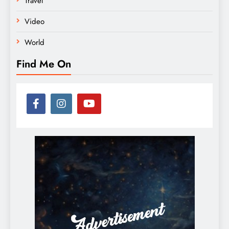
Travel
Video
World
Find Me On