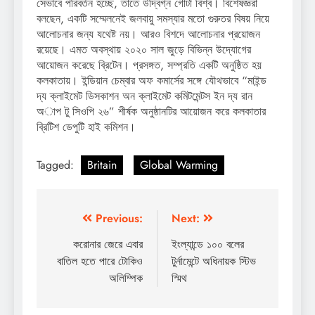
সেভাবে পরিবর্তন হচ্ছে, তাতে উদ্বিগ্ন গোটা বিশ্ব। বিশেষজ্ঞরা
বলছেন, একটি সম্মেলনেই জলবায়ু সমস্যার মতো গুরুতর বিষয় নিয়ে
আলোচনার জন্য যথেষ্ট নয়। আরও বিশদে আলোচনার প্রয়োজন
রয়েছে। এমত অবস্থায় ২০২০ সাল জুড়ে বিভিন্ন উদ্যোগের
আয়োজন করেছে ব্রিটেন। প্রসঙ্গত, সম্প্রতি একটি অনুষ্ঠিত হয়
কলকাতায়। ইন্ডিয়ান চেম্বার অফ কমার্সের সঙ্গে যৌথভাবে “মাইন্ড
দ্য ক্লাইমেট ডিসকাশন অন ক্লাইমেট কমিটমেন্টস ইন দ্য রান
অাপ টু সিওপি ২৬” শীর্ষক অনুষ্ঠানটির আয়োজন করে কলকাতার
ব্রিটিশ ডেপুটি হাই কমিশন।
Tagged:
Britain
Global Warming
Post
Previous:
Next:
navigation
করোনার জেরে এবার
ইংল্যান্ডে ১০০ বলের
বাতিল হতে পারে টোকিও
টুর্নামেন্টে অধিনায়ক স্টিভ
অলিম্পিক
স্মিথ