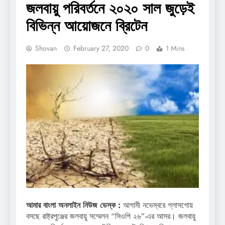
জলবায়ু পরিবর্তনে ২০২০ সাল জুড়েই
বিভিন্ন আয়োজনে ব্রিটেন
Shovan
February 27, 2020
0
1 Mins
আমার বাংলা অনলাইন নিউজ ডেস্ক :
আগামী নভেম্বরে গ্লাসগোয়
বসছে রাষ্ট্রপুঞ্জের জলবায়ু সম্মেলন “সিওপি ২৬”-এর আসর। জলবায়ু