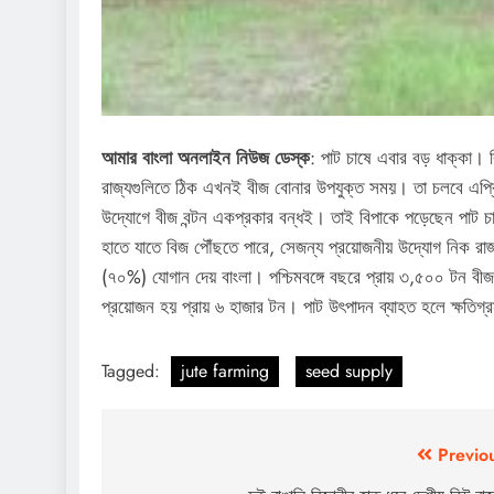
আমার বাংলা অনলাইন নিউজ ডেস্ক
: পাট চাষে এবার বড় ধাক্কা। ব
রাজ্যগুলিতে ঠিক এখনই বীজ বোনার উপযুক্ত সময়। তা চলবে এপ্র
উদ্যোগে বীজ বন্টন একপ্রকার বন্ধই। তাই বিপাকে পড়েছেন পাট চা
হাতে যাতে বিজ পৌঁছতে পারে, সেজন্য প্রয়োজনীয় উদ্যোগ নিক রাজ
(৭০%) যোগান দেয় বাংলা। পশ্চিমবঙ্গে বছরে প্রায় ৩,৫০০ টন বীজ
প্রয়োজন হয় প্রায় ৬ হাজার টন। পাট উৎপাদন ব্যাহত হলে ক্ষতিগ্
Tagged:
jute farming
seed supply
Post
Previo