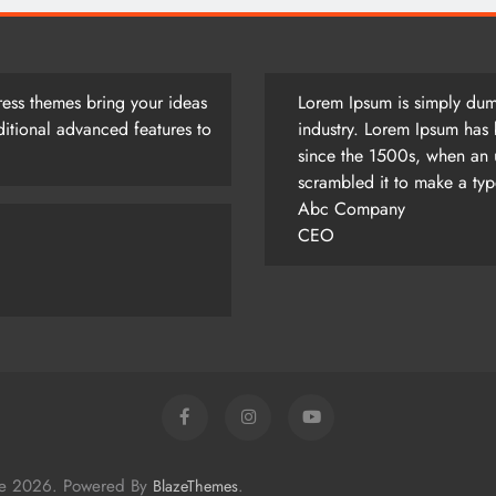
ess themes bring your ideas
Lorem Ipsum is simply dumm
itional advanced features to
industry. Lorem Ipsum has 
since the 1500s, when an 
scrambled it to make a ty
Abc Company
CEO
me 2026. Powered By
.
BlazeThemes