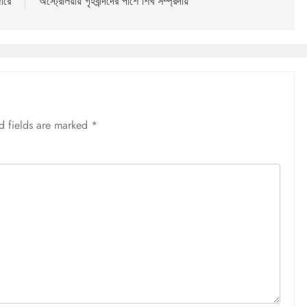
জারে
অস্ট্রেলিয়ায় গৃহবন্দিদের পাশে শিখ সম্প্রদায়
d fields are marked
*