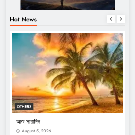
Hot News
OTHERS
শ
স
আজ সারাদিন
August 5, 2026