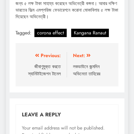
জন্য ৫ লক্ষ টাকা সাহায্য করেছেন অভিনেত্রী কঙ্গনা। আবার দক্ষিণ
ভারতের ফিল্ম এমপ্লয়িজ ফেডারেশনে করোনা মোকাবিলায় ৫ লক্ষ টাকা
দিয়েছেন অভিনেত্রী।
Tagged:
corona effect
Kangana Ranaut
Post
Previous:
Next:
navigation
জীবাণুমুক্ত করতে
লকডাউনে জন্মদিন
স্যানিটাইজেশন টানেল
অভিনেতা তাহিরের
LEAVE A REPLY
Your email address will not be published.