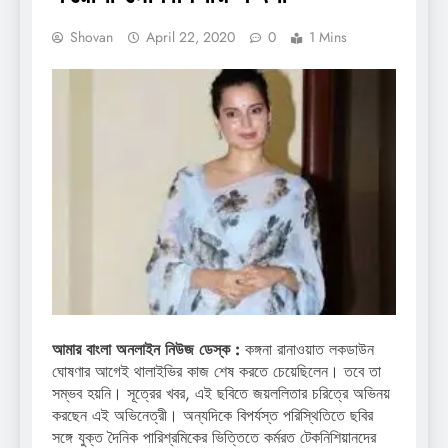
Shovan
April 22, 2020
0
1 Mins
আমার বাংলা অনলাইন নিউজ ডেস্ক :
কঙ্গনা রানাওয়াত লকডাউন
ঘোষণার আগেই থালাইভির কাজ শেষ করতে চেয়েছিলেন। তবে তা
সম্ভব হয়নি। সূত্রের খবর, এই ছবিতে জয়ললিতার চরিত্রে অভিনয়
করছেন এই অভিনেত্রী। অন্যদিকে বিপর্যস্ত পরিস্থিতিতে ছবির
সঙ্গে যুক্ত দৈনিক পারিশ্রমিকের ভিত্তিতে কর্মরত টেকনিশিয়ানদের