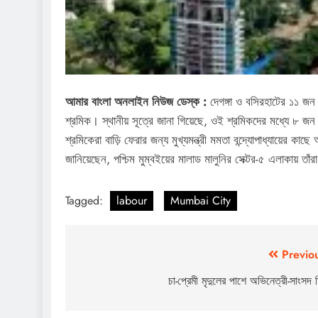
আমার বাংলা অনলাইন নিউজ ডেস্ক :
দেগঙ্গা ও বসিরহাটের ১১ জন
শ্রমিক। স্থানীয় সূত্রে জানা গিয়েছে, ওই শ্রমিকদের মধ্যে ৮ জন দ
শ্রমিকেরা বাড়ি ফেরার জন্য মুখ্যমন্ত্রী মমতা বন্দ্যোপাধ্যায়ের
জানিয়েছেন, পশ্চিম মুম্বইয়ের মালাড মালুনির সেক্টর-৫ এলাকায় তাঁরা
Tagged:
labour
Mumbai City
Post
Previo
navigation
চা-প্রেমী মৃদুলের পাশে অভিনেত্রী-সাংসদ 