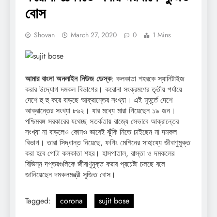
বোস
Shovan
March 27, 2020
0
1 Mins
আমার বাংলা অনলাইন নিউজ ডেস্ক
: কলকাতা শহরকে স্যানিটাইজ
করার উদ্যোগ দমকল বিভাগের। করোনা সংক্রমণের তৃতীয় পর্যায়ে
দেশে হু হু করে বাড়ছে আক্রান্তের সংখ্যা। এই মুহূর্তে দেশে
আক্রান্তের সংখ্যা ৮৬২। যার মধ্যে মারা গিয়েছেন ১৯ জন।
পশ্চিমবঙ্গ সরকারের যথেচ্ছ সতর্কতায় রাজ্যে সেভাবে আক্রান্তের
সংখ্যা না বাড়লেও কোনও ভাবেই ঝুঁকি নিতে চাইছেন না দমকল
বিভাগ। তারা সিদ্ধান্ত নিয়েছে, ফগিং মেশিনের সাহায্যে জীবাণুমুক্ত
করা হবে গোটা কলকাতা শহর। হাসপাতাল, রাস্তা ও দমকলের
বিভিন্ন দপ্তরগুলিকে জীবাণুমুক্ত করার প্রচেষ্টা চলছে বলে
জানিয়েছেন দমকলমন্ত্রী সুজিত বোস।
Tagged:
corona
sujit bose