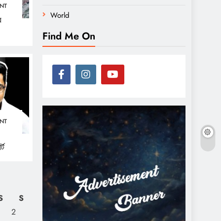
NT
World
র
Find Me On
NT
্ট
S
S
2