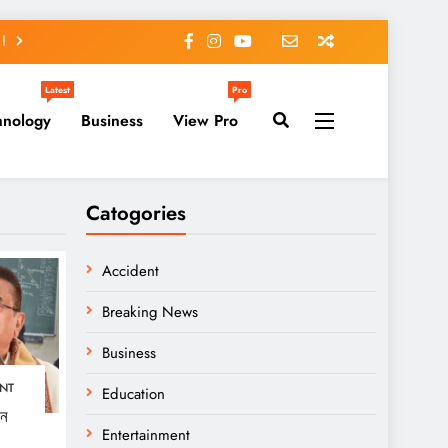
Latest
Pro
hnology
Business
View Pro
Catogories
Accident
Breaking News
Business
NT
Education
খন
Entertainment