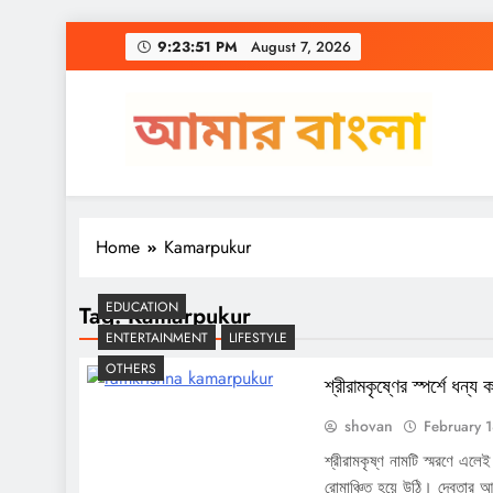
Skip
9:23:51 PM
August 7, 2026
to
content
Amar Bangla
Home
Kamarpukur
EDUCATION
Tag:
Kamarpukur
ENTERTAINMENT
LIFESTYLE
OTHERS
শ্রীরামকৃষ্ণের স্পর্শে ধন্য 
shovan
February 
শ্রীরামকৃষ্ণ নামটি স্মরণে এ
রোমাঞ্চিত হয়ে উঠি। দেবতার 