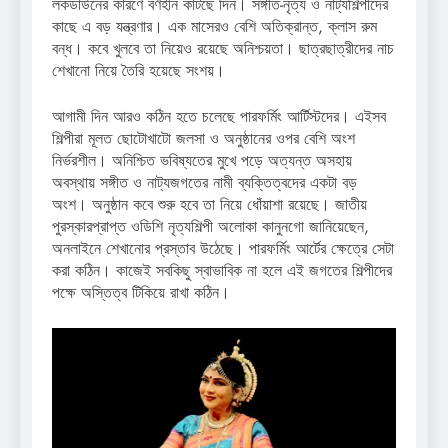
লকডাউনের কারণে বর্ণহীন কাটছে দিন। সঙ্গীত-নৃত্য ও নাট্যশিল্পীদের
কাছে এ বড় যন্ত্রণার। এক মাসেরও বেশি অতিক্রান্ত, ক্লাস রুম
বন্ধ। কবে খুলবে তা নিয়েও রয়েছে অনিশ্চয়তা। ছাত্রছাত্রীদের নাচ
শেখানো নিয়ে তৈরি হয়েছে সংশয়।
আগামী দিন আরও কঠিন হতে চলেছে পারফর্মিং আর্টিস্টদের। এইসব
শিল্পীরা মূলত ছোটোখাটো জলসা ও অনুষ্ঠানের ওপর বেশি অংশ
নির্ভরশীল। অনিশ্চিত ভবিষ্যতের মুখে পড়ে অত্যন্ত অসহায়
অবস্থায় সঙ্গীত ও নাট্যজগতের নামী ব্যক্তিত্বদের একটা বড়
অংশ। অনুষ্ঠান কবে শুরু হবে তা নিয়ে ধোঁয়াশা রয়েছে। জাতীয়
পুরস্কারপ্রাপ্ত ওডিশি নৃত্যশিল্পী অলোকা কানুনগো জানিয়েছেন,
অনলাইনে শেখানোর প্রস্তাব উঠেছে। পারফর্মিং আর্টের ক্ষেত্রে সেটা
করা কঠিন। কাজেই সবকিছু স্বাভাবিক না হলে এই জগতের শিল্পীদের
পক্ষে অস্তিত্ব টিকিয়ে রাখা কঠিন।