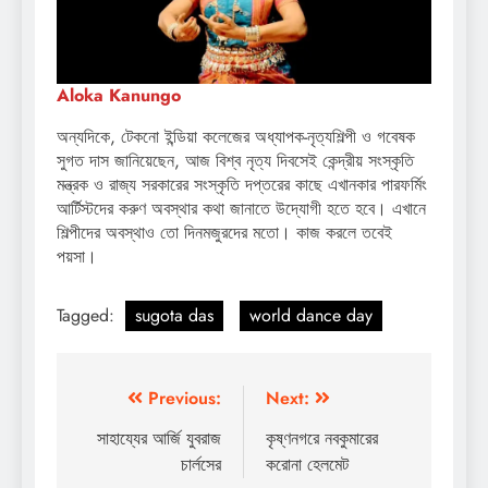
Aloka Kanungo
অন্যদিকে, টেকনো ইন্ডিয়া কলেজের অধ্যাপক-নৃত্যশিল্পী ও গবেষক
সুগত দাস জানিয়েছেন, আজ বিশ্ব নৃত্য দিবসেই কেন্দ্রীয় সংস্কৃতি
মন্ত্রক ও রাজ্য সরকারের সংস্কৃতি দপ্তরের কাছে এখানকার পারফর্মিং
আর্টিস্টদের করুণ অবস্থার কথা জানাতে উদ্যোগী হতে হবে। এখানে
শিল্পীদের অবস্থাও তো দিনমজুরদের মতো। কাজ করলে তবেই
পয়সা।
Tagged:
sugota das
world dance day
Post
Previous:
Next:
navigation
সাহায্যের আর্জি যুবরাজ
কৃষ্ণনগরে নবকুমারের
চার্লসের
করোনা হেলমেট