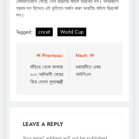
সেমিফাইনালে পৌঁছে গেল ভারতীয় মহিলা ক্রিকেট দল। বিশ্বকাপে
প্রথম দল হিসেবে এই কৃতিত্ব অর্জন করল ভারতীয় মহিলা ক্রিকেট
দল।
Tagged:
cricet
World Cup
Post
Previous:
Next:
navigation
দাঁড়িয়ে থেকে মালদায়
গুয়াহাটিতে এবার
২০০ আদিবাসী মেয়ের
আইপিএল
বিয়ে দেবেন মুখ্যমন্ত্রী
LEAVE A REPLY
Your email address will not be published.