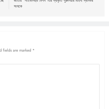
্ছে
জাতীয় “লাইভলিহুড মিশন”-এর স্বীকৃতি পুরুলিয়ার মহিলা স্বনির্ভর
সংঘকে
d fields are marked
*