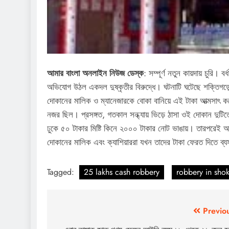
আমার বাংলা অনলাইন নিউজ ডেস্ক
: সম্পূর্ণ নতুন কায়দায় চুরি। 
অভিযোগ উঠল একদল দুষ্কৃতীর বিরুদ্ধে। ঘটনাটি ঘটেছে শক্তিগড়ে
দোকানের মালিক ও ম্যানেজারকে বোকা বানিয়ে এই টাকা আত্মসাৎ কর
নজর ছিল। প্রসঙ্গত, গতকাল সন্ধ্যায় ভিড়ে ঠাসা ওই দোকান দুটিত
ঢুকে ৫০ টাকার মিষ্টি কিনে ২০০০ টাকার নোট ভাঙায়। তারপরেই 
দোকানের মালিক এবং ক্যাশিয়াররা যখন তাদের টাকা ফেরত দিতে ব্য
Tagged:
25 lakhs cash robbery
robbery in shok
Post
Previo