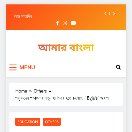
আজ সারাদিন
Skip
আজ সারাদিন
to
content
আজ সারাদিন
আজ সারাদিন
আজ সারাদিন
Amar Bangla
আজ সারাদিন
MENU
আজ সারাদিন
Home
Others
পড়ুয়াদের পড়াশুনার নতুন হাতিয়ার হতে চলেছে ‘ Byju’s’ অ্যাপ
EDUCATION
OTHERS