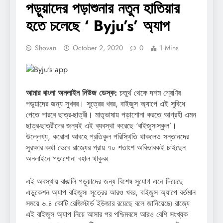
পড়ুয়াদের পড়াশুনার নতুন হাতিয়ার
হতে চলেছে ‘ Byju’s’ অ্যাপ
Shovan
October 2, 2020
0
1 Mins
আমার বাংলা অনলাইন নিউজ ডেস্ক:
চতুর্থ থেকে দশম শ্রেণির
পড়ুয়াদের জন্য সুখবর। সূত্রের খবর, বাইজুস অ্যাপে এই সুবিধে
পেতে পারবে ছাত্র-ছাত্রী। মাতৃভাষায় পড়াশোনা করতে আগ্রহী এমন
ছাত্র-ছাত্রীদের জন্যই এই ব্যবস্থা করেছে ‘বাইজুস৷স্কুল’।
উল্লেখ্য, করোনা আবহে প্রতিকূল পরিস্থিতি থাকলেও সন্তানদের
সুরক্ষার কথা ভেবে রাজ্যের প্রায় ৭০ শতাংশ অবিভাবকই চাইছেন
অনলাইনে পড়াশোনা বহাল থাকুক৷
এই অবস্থায় বাঙালি পড়ুয়াদের জন্য বিশেষ সুযোগ এনে দিয়েছে
এডুকেশন অ্যাপ বাইজুস৷ সূত্রের আরও খবর, বাইজুস অ্যাপে বর্তমান
সময়ে ৬.৪ কোটি রেজিস্টার্ড ইউজার রয়েছে বলে জানিয়েছে৷ রাজ্যে
এই বাইজুস অ্যাপ নিয়ে আসার পর পশ্চিমবঙ্গে আরও বেশি সংখ্যক