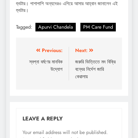
শ্যুটার। পাশাপাশি অন্যদেরও এগিয়ে আসার আহ্বান জানালেন এই
শ্যুটার।
Tagged:
Apurvi Chandela
PM Care Fund
Post
Previous:
Next:
navigation
স্বপ্না বর্মণের মানবিক
জরুরি ভিত্তিতে মদ বিক্রি
উদ্যোগ
বন্ধের নির্দেশ জারি
কেরালায়
LEAVE A REPLY
Your email address will not be published.