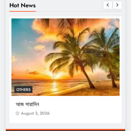
Hot News
OTHERS
শ
স
আজ সারাদিন
August 3, 2026