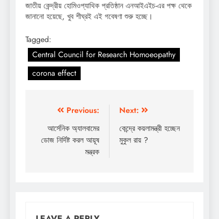
জাতীয় কেন্দ্রীয় হোমিওপ্যাথিক প্রতিষ্ঠান এনআইএইচ-এর পক্ষ থেকে
জানানো হয়েছে, খুব শীঘ্রই এই গবেষণা শুরু হচ্ছে।
Tagged:
Central Council for Research Homoeopathy
corona effect
Post
Previous:
Next:
navigation
আর্সেনিক অ্যালবামের
কেন্দ্রে কয়লামন্ত্রী হচ্ছেন
ডোজ নির্দিষ্ট করল আয়ূষ
মুকুল রায় ?
মন্ত্রক
LEAVE A REPLY