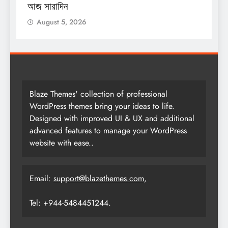
আজ সারাদিন
আ
August 5, 2026
Blaze Themes' collection of professional
WordPress themes bring your ideas to life.
Designed with improved UI & UX and additional
advanced features to manage your WordPress
website with ease..
Email:
support@blazethemes.com
,
Tel: +944-5484451244.