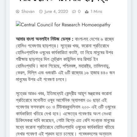
Shovan
June 4, 2020
0
1 Mins
আমার বাংলা অনলাইন নিউজ ডেস্ক :
বাংলা-সহ দেশের ৬ রাজ্যে
হোমিও গবেষণায় ছাড়পত্র। সূত্রের খবর, করোনা প্রতিরোধে
হোমিওপ্যাথিক ওষুধের কার্যকারিতা কতটা, তা নিয়ে মানুষের উপর
পরীক্ষায় ছাড়পত্র দিল সেন্ট্রাল কাউন্সিল ফর রিসার্চ ইন
হোমিওপ্যাথি। জানা গিয়েছে, পশ্চিমবঙ্গ, মহারাষ্ট্র, তামিলনাড়ু,
কেরল, দিল্লি এবং গুজরাট- এই ৬টি রাজ্যের ১৬ হাজার ৪৪০ জন
মানুষের উপর এই গবেষণা চলবে।
সূত্রের আরও খবর, ইতিমধ্যেই কেন্দ্রীয় আয়ূশ মন্ত্রকের করোনা
প্রতিরোধে মনোনীত ওষুধ আর্সেনিক অ্যালবাম ৩০ ছাড়া এই
গবেষণায় ফসফরাস ৩০ ও টিউবারক্যুলিনাম ২০০- এই ৩টি ওষুধের
কার্যকারিতা খতিয়ে দেখা হবে। এক্ষেত্রে গবেষণায় অংশ নেওয়া
চিকিৎসকরা দাবি করেছেন, গোটা বিশ্বে এত বেশি সংখ্যক মানুষের
মধ্যে করোনা প্রতিরোধে হোমিওপ্যাথি ওষুধের কার্যকারিতা খতিয়ে
দেখার গবেষণা এই প্রথম হতে চলেছে। গবেষকদলের অন্যতম