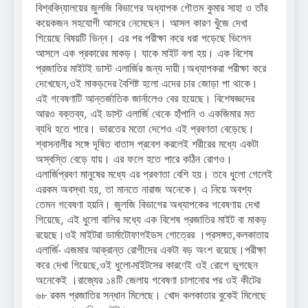
বিশ্ববিদ্যালয়ের জুলজি বিভাগের অধ্যাপক গৌতম কুমার সাহা ও তাঁর
কয়েকজন সহযোগী আসরে নেমেছেন। আসল কারণ খুঁজে দেখা
গিয়েছে বিষয়টি ভিন্ন। এর পর পরীক্ষা করে ধরা পড়েছে ভিলেন
আসলে এক প্রকারের মাকড়। যাকে মাইট বলা হয়। এক বিশেষ
প্রজাতির মাইটই ডাস্ট এলার্জির জন্য দায়ী।অধ্যাপকরা পরীক্ষা করে
দেখেছেন,ওই মাকড়দের বৈশিষ্ট হলো এদের চার জোড়া পা থাকে।
এই গবেষণাটি আন্তর্জাতিক জার্নালেও বের হয়েছে। বিশেষজ্ঞদের
আরও বক্তব্য, এই ডাস্ট এলার্জি থেকে হাঁপানি ও একজিমার মত
ব্যধি হতে পারে। ভারতের মতো দেশেও এই প্রবণতা বেড়েছে।
শ্বাসনালীর সঙ্গে দূষিত বাতাস প্রবেশ করলেই শরীরের মধ্যে একটা
অস্বস্তি বেড়ে যায়। এর ফলে হতে পারে কঠিন রোগও।
এলার্জিপ্রবণ মানুষের মধ্যে এর প্রবণতা বেশি হয়। তবে ধুলো গেলেই
এরকম অবস্থা হয়, তা মানতে নারাজ অনেকে। এ নিয়ে অবশ্য
তেমন গবেষণা হয়নি। জুলজি বিভাগের অধ্যাপকের গবেষণায় দেখা
গিয়েছে, এই ধুলো বালির মধ্যে এক বিশেষ প্রজাতির মাইট বা মাকড়
রয়েছে।ওই মাইটরা ডার্মাটোফাগইডস গোত্রের ।প্রসঙ্গত,কলকাতায়
এলার্জি- এজমার আক্রান্ত রোগীদের একটা বড় অংশ রয়েছে।পরীক্ষা
করে দেখা গিয়েছে,ওই ধুলো-মাইটসের কারণেই ওই রোগে ভুগছেন
অনেকেই ।রাজ্যের ১৪টি জেলায় গবেষণা চালানোর পর ওই কীটের
৬৮ রকম প্রজাতির সন্ধান মিলেছে। খোদ কলকাতার বুকেই মিলেছে