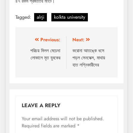
৪৭ রকম প্রজাতির মাইট।
Tagged:
alrji
kolkta university
Post
Previous:
Next:
navigation
পরিচয় মিলল মেচেদা
করোনা আতঙ্কে ধসে
লোকালে মৃত যুবকের
পড়ল সেনসেক্স, মাথায়
হাত লগ্নিকারীদের
LEAVE A REPLY
Your email address will not be published.
Required fields are marked
*