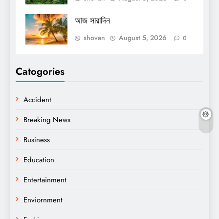
আজ সারাদিন
shovan
August 5, 2026
0
Catogories
Accident
Breaking News
Business
Education
Entertainment
Enviornment