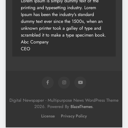
Lorem Ipsum is simply dummy text of the
printing and typesetting industry. Lorem
Ipsum has been the industry's standard
dummy text ever since the 1500s, when an
unknown printer took a galley of type and
scrambled it to make a type specimen book.
Abc Company
CEO
Digital Newspaper - Multipurpose News WordPress Theme
2026. Powered By
.
BlazeThemes
License
Privacy Policy