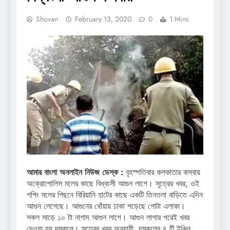
Shovan
February 13, 2020
0
1 Mins
আমার বাংলা অনলাইন নিউজ ডেস্ক :
বৃহস্পতিবার কলকাতার কসবায়
অক্রোপোলিস মলের কাছে বিধ্বংসী আগুন লাগে। সূত্রের খবর, ওই
শপিং মলের পিছনে বিরিয়ানি হাটের কাছে একটি তিনতলা বাড়িতে এদিন
আগুন লেগেছে। আগুনের ধোঁয়ায় ঢাকা পড়েছে গোটা এলাকা।
সকল সাড়ে ১০ টা নাগাদ আগুন লাগে। আগুন লাগার পরেই খবর
দেওয়া হয় দমকলে। সূত্রের খবর অনুযায়ী, দমকলের ৪ টি ইঞ্জিন