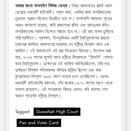
আমার বাংলা অনলাইন নিউজ ডেস্ক :
নিম্ন আদালতের রায়ই বহাল
রেখেছে গুয়াহাটি হাইকোর্ট। প্যান কার্ড, ভোটার কার্ড নাগরিকত্বের
চূড়ান্ত প্রমাণ হিসেবে বিবেচিত হবে না। পাশাপাশি আদালত সূত্রে
আরও জানানো হয়েছে, জমি রাজস্বের রসিদ এবং ব্যাঙ্কের নথিও
নাগরিকত্বের প্রমাণ হিসেবে গ্রাহ্য হবে না। এই রায় অসম চুক্তির
পরিপ্রেক্ষিতে। প্রসঙ্গত, তিনসুকিয়ার একটি ট্রাইব্যুনালের রায়কে
চ্যালেঞ্জ জানিয়ে আদালতের দ্বারস্থ হন মণীন্দ্র বিশ্বাস নামে এক
ব্যক্তি। ওই মামলাতেই এই রায় দিয়েছেন বিচারক। উল্লেখ করা
যায়, ২০১৯ সালের জুলাই মাসে মণীন্দ্র বিশ্বাসকে “বিদেশি” ঘোষণা
করে ট্রাইব্যুনাল। এক্ষেত্রে ওই ব্যক্তি জানিয়েছিলেন, তাঁর দাদু
দুর্গাচরণ বিশ্বাস পশ্চিমবঙ্গের নদিয়ার বাসিন্দা ছিলেন এবং বাবা
ইন্দ্রমোহন বিশ্বাস ১৯৬৫ সালে অসমে চলে এসেছিলেন। এরপর
গুয়াহাটি হাইকোর্টের বক্তব্য, তাঁর মা-বাবা ১৯৭১ সালের আগে থেকে
অসমে রয়েছেন। এই সংক্রান্ত বিষয়ে কোনও নথি অবশ্য পেশ
করতে পারেননি মণীন্দ্র বিশ্বাস।
Tagged:
Guwahati High Court
Pan and Voter Card