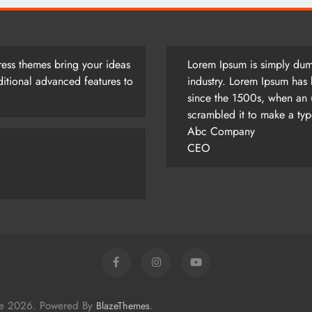
ess themes bring your ideas
Lorem Ipsum is simply dumm
itional advanced features to
industry. Lorem Ipsum has 
since the 1500s, when an 
scrambled it to make a ty
Abc Company
CEO
me 2026. Powered By
.
BlazeThemes