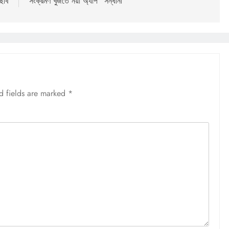
ছবি
সংক্রমণ খুঁজতে নয়া অ্যাপ “সন্ধানী”
d fields are marked
*