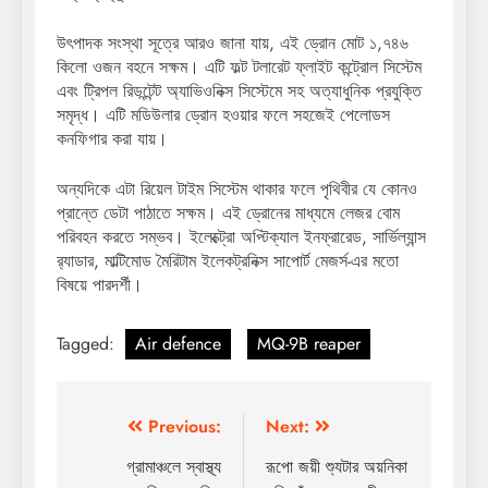
উৎপাদক সংস্থা সূত্রে আরও জানা যায়, এই ড্রোন মোট ১,৭৪৬
কিলো ওজন বহনে সক্ষম। এটি ফল্ট টলারেট ফ্লাইট কন্ট্রোল সিস্টেম
এবং ট্রিপল রিডন্টেন্ট অ্যাভিওনিক্স সিস্টেমে সহ অত্যাধুনিক প্রযুক্তি
সমৃদ্ধ। এটি মডিউলার ড্রোন হওয়ার ফলে সহজেই পেলোডস
কনফিগার করা যায়।
অন্যদিকে এটা রিয়েল টাইম সিস্টেম থাকার ফলে পৃথিবীর যে কোনও
প্রান্তে ডেটা পাঠাতে সক্ষম। এই ড্রোনের মাধ্যমে লেজর বোম
পরিবহন করতে সম্ভব। ইলেক্ট্রো অপ্টিক্যাল ইনফ্রারেড, সার্ভিল্যান্স
র‍্যাডার, মাল্টিমোড মৈরিটাম ইলেকট্রনিক্স সাপোর্ট মেজর্স-এর মতো
বিষয়ে পারদর্শী।
Tagged:
Air defence
MQ-9B reaper
Post
Previous:
Next:
navigation
গ্রামাঞ্চলে স্বাস্থ্য
রূপো জয়ী শ্যুটার অয়নিকা