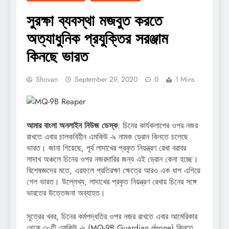
সুরক্ষা ব্যবস্থা মজবুত করতে
অত্যাধুনিক প্রযুক্তির সরঞ্জাম
কিনছে ভারত
Shovan
September 29, 2020
0
1 Mins
আমার বাংলা অনলাইন নিউজ ডেস্ক
: চিনের কার্যকলাপের ওপর নজর
রাখতে এবার চালকবিহীন এমকিউ -৯ নামক ড্রোন কিনতে চলেছে
ভারত। জানা গিয়েছে, পূর্ব লাদাখের প্রকৃত নিয়ন্ত্রণ রেখা বরাবর
লাদাখ অঞ্চলে চিনের ওপর নজরদারির জন্য এই ড্রোন কেনা হচ্ছে।
বিশেষজ্ঞদের মতে, এরফলে প্রতিরক্ষা ক্ষেত্রে আরও এক ধাপ এগিয়ে
গেল ভারত। উল্লেখ্য, লাদাখের প্রকৃত নিয়ন্ত্রণ রেখায় চিনের সঙ্গে
ভারতের উত্তেজনা অব্যাহত।
সূত্রের খবর, চিনের কর্মপদ্ধতির ওপর নজর রাখতে এবার আমেরিকার
থেকে ৩০টি এমকিউ -৯ (MQ-9B Guardian drone) কিনতে