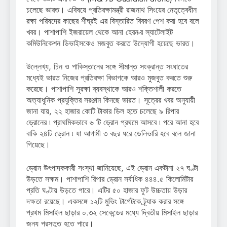
চলেছে ভারত। এবিষয়ে প্রতিরক্ষামন্ত্রী রাজনাথ সিংয়ের নেতৃত্বেধীন
রক্ষা পরিষদের কাছের শীঘ্রই এর বিস্তারিত বিবরণ পেশ করা হবে বলে
খবর। পাশাপাশি ইজরায়েল থেকে আনা হেরন-র স্যাটেলাইট
কমিউনিকেশন ডিভাইসকেও মজবুত করতে উদ্যোগী হয়েছে ভারত।
উল্লেখ্য, চিন ও পাকিস্তানের সঙ্গে সীমান্ত সংক্রান্ত সংঘাতের
মধ্যেই ভারত নিজের প্রতিরক্ষা বিভাগকে আরও মুজবুত করতে শুরু
করেছে। পাশাপাশি সুরক্ষা ব্যবস্থাকে আরও শক্তিশালী করতে
অত্যাধুনিক প্রযুক্তির সরঞ্জাম কিনছে ভারত। সূত্রের খবর অনুযায়ী
জানা যায়, ২২ হাজার কোটি টাকার ডিল হতে চলেছে ৯ রিপার
ড্রোনের ৷ প্রাথমিকভাবে ৬ টি ড্রোন প্রথমে আসবে ৷ পরে আনা হবে
বাকি ২৪টি ড্রোন ৷ যা আগামী ৩ বছর ধরে ডেলিভারি হবে বলে জানা
গিয়েছে।
ড্রোন উৎপাদককারী সংস্থা জানিয়েছে, এই ড্রোন একটানা ২৭ ঘণ্টা
উড়তে সক্ষম। পাশাপাশি রিপার ড্রোন সর্বাধিক ৪৪৪.৫ কিলোমিটার
প্রতি ঘণ্টায় উড়তে পারে। এটির ৫০ হাজার ফুট উচ্চতায় উড়ার
দক্ষতা রয়েছে। একসঙ্গে ১২টি মুভিং টার্গেটকে ট্র্যাক করার সঙ্গে
প্রথম মিসাইল ছাড়ার ০.৩২ সেকেন্ডের মধ্যে দ্বিতীয় মিসাইল ছাড়ার
জন্য প্রস্তুত হতে পারে।