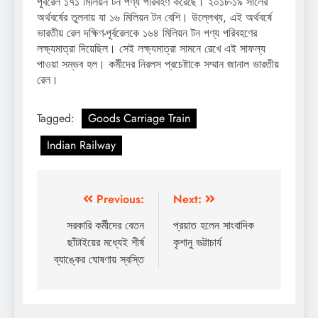
পূর্বরেল ১৭১ মিলিয়ন টন পণ্য পরিবহণ করেছে। ২০১৮-১৯ সালের
অর্থবর্ষের তুলনায় যা ১৬ মিলিয়ন টন বেশি। উল্লেখ্য, এই অর্থবর্ষে
ভারতীয় রেল দক্ষিণ-পূর্বরেলকে ১৬৪ মিলিয়ন টন পণ্য পরিবহণের
লক্ষ্যমাত্রা দিয়েছিল। সেই লক্ষ্যমাত্রা সামনে রেখে এই সাফল্য
পাওয়া সম্ভব হল। কর্মীদের নিরলস প্রচেষ্টাকে সম্মান জানাল ভারতীয়
রেল।
Tagged:
Goods Carriage Train
Indian Railway
Post
Previous:
Next:
navigation
সরকারি কর্মীদের বেতন
প্রয়াত হলেন সাংবাদিক
ছাঁটাইয়ের মধ্যেই শীর্ষ
কৃশানু ভট্টাচার্য
ব্যাঙ্কের ঘোষণায় স্বস্তি