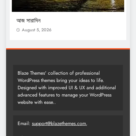
O
আজ সারাদিন
আ
August 5, 2026
Blaze Themes' collection of professional
WordPress themes bring your ideas to life.
Designed with improved UI & UX and additional
advanced features to manage your WordPress
website with ease..
Email:
support@blazethemes.com
,