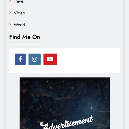
Travel
Video
World
Find Me On