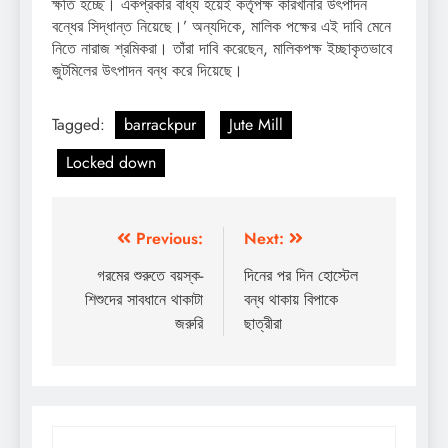
ক্ষতি হচ্ছে। একপ্রকার বাধ্য হয়েই কর্তৃপক্ষ কারখানার উৎপাদন
বন্ধের সিদ্ধান্ত নিয়েছে।’ অন্যদিকে, মালিক পক্ষের এই দাবি মেনে
নিতে নারাজ শ্রমিকরা। তাঁরা দাবি করেছেন, মালিকপক্ষ ইচ্ছাকৃতভাবে
জুটমিলের উৎপাদন বন্ধ করে দিয়েছে।
Tagged:
barrackpur
Jute Mill
Locked down
Post
Previous:
Next:
navigation
গরমের শুরুতে বয়স্ক-
দিনের পর দিন হোস্টেল
শিশুদের সাবধানে থাকাটা
বন্ধ থাকায় বিপাকে
জরুরি
ছাত্রীরা