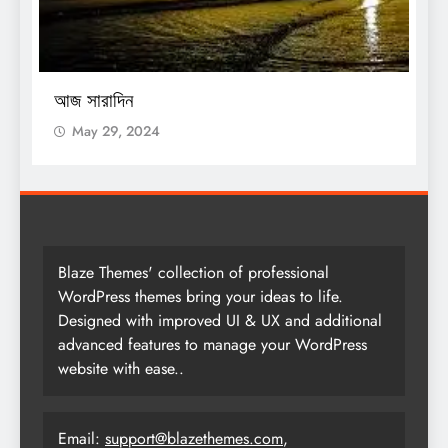
O
আজ সারাদিন
আ
May 29, 2024
Blaze Themes' collection of professional
WordPress themes bring your ideas to life.
Designed with improved UI & UX and additional
advanced features to manage your WordPress
website with ease..
Email:
support@blazethemes.com
,