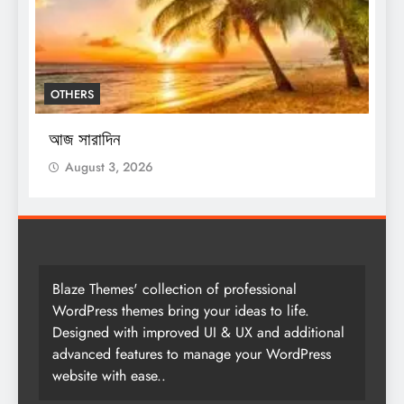
OTHERS
শ
স
আজ সারাদিন
August 3, 2026
Blaze Themes' collection of professional
WordPress themes bring your ideas to life.
Designed with improved UI & UX and additional
advanced features to manage your WordPress
website with ease..