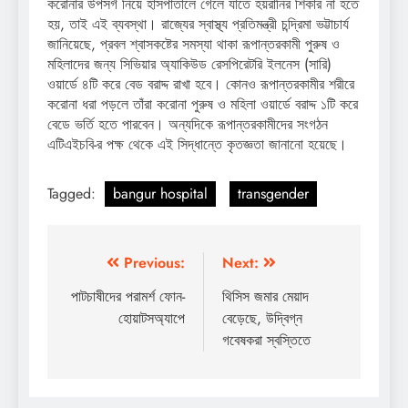
করোনার উপসর্গ নিয়ে হাসপাতালে গেলে যাতে হয়রানির শিকার না হতে
হয়, তাই এই ব্যবস্থা। রাজ্যের স্বাস্থ্য প্রতিমন্ত্রী চন্দ্রিমা ভট্টাচার্য
জানিয়েছে, প্রবল শ্বাসকষ্টের সমস্যা থাকা রূপান্তরকামী পুরুষ ও
মহিলাদের জন্য সিভিয়ার অ্যাকিউড রেসপিরেটরি ইলনেস (সারি)
ওয়ার্ডে ৪টি করে বেড বরাদ্দ রাখা হবে। কোনও রূপান্তরকামীর শরীরে
করোনা ধরা পড়লে তাঁরা করোনা পুরুষ ও মহিলা ওয়ার্ডে বরাদ্দ ১টি করে
বেডে ভর্তি হতে পারবেন। অন্যদিকে রূপান্তরকামীদের সংগঠন
এটিএইচবি-র পক্ষ থেকে এই সিদ্ধান্তে কৃতজ্ঞতা জানানো হয়েছে।
Tagged:
bangur hospital
transgender
Post
Previous:
Next:
navigation
পাটচাষীদের পরামর্শ ফোন-
থিসিস জমার মেয়াদ
হোয়াটসঅ্যাপে
বেড়েছে, উদ্বিগ্ন
গবেষকরা স্বস্তিতে