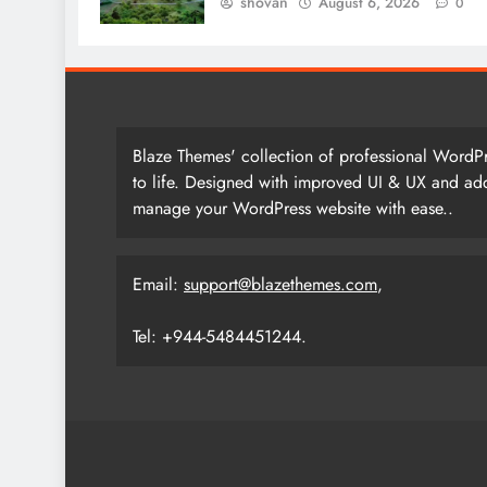
shovan
August 6, 2026
0
Blaze Themes' collection of professional WordPr
to life. Designed with improved UI & UX and add
manage your WordPress website with ease..
Email:
support@blazethemes.com
,
Tel: +944-5484451244.