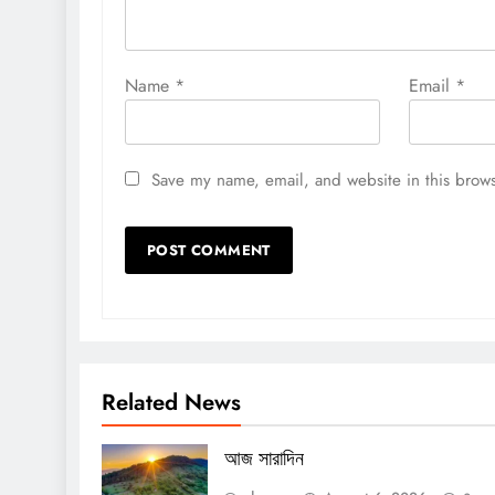
Name
*
Email
*
Save my name, email, and website in this brows
Related News
আজ সারাদিন