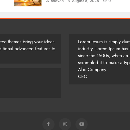
shovan
August 5, 2026
0
ess themes bring your ideas
Lorem Ipsum is simply dumm
itional advanced features to
industry. Lorem Ipsum has 
since the 1500s, when an 
scrambled it to make a ty
Abc Company
CEO