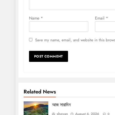
Name
*
Email
*
Save my name, email, and website in this brows
Related News
আজ সারাদিন
shovan
August 6, 2026
0