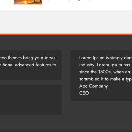
আজ সারাদিন
August 5, 2026
ess themes bring your ideas
Lorem Ipsum is simply dumm
itional advanced features to
industry. Lorem Ipsum has 
since the 1500s, when an 
scrambled it to make a ty
Abc Company
CEO