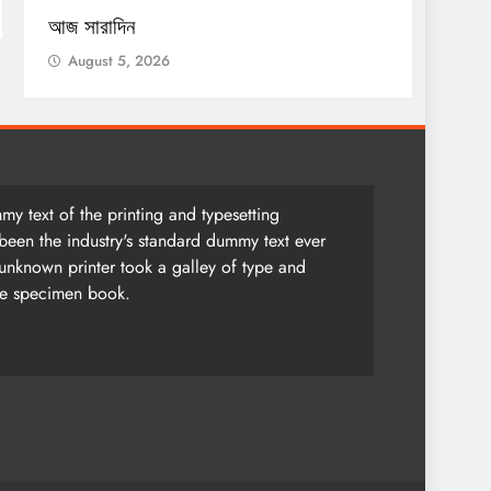
আজ সারাদিন
আজ সার
August 5, 2026
Augu
y text of the printing and typesetting
been the industry's standard dummy text ever
unknown printer took a galley of type and
pe specimen book.