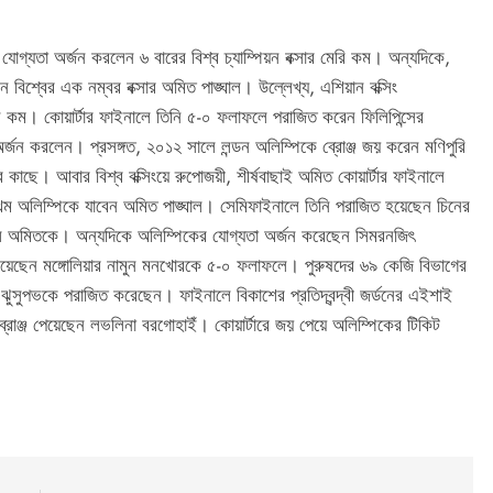
োগ্যতা অর্জন করলেন ৬ বারের বিশ্ব চ্যাম্পিয়ন বক্সার মেরি কম। অন্যদিকে,
 বিশ্বের এক নম্বর বক্সার অমিত পাঙ্ঘাল। উল্লেখ্য, এশিয়ান বক্সিং
ন কম। কোয়ার্টার ফাইনালে তিনি ৫-০ ফলাফলে পরাজিত করেন ফিলিপিন্সের
্জন করলেন। প্রসঙ্গত, ২০১২ সালে লন্ডন অলিম্পিকে ব্রোঞ্জ জয় করেন মণিপুরি
 কাছে। আবার বিশ্ব বক্সিংয়ে রুপোজয়ী, শীর্ষবাছাই অমিত কোয়ার্টার ফাইনালে
থম অলিম্পিকে যাবেন অমিত পাঙ্ঘাল। সেমিফাইনালে তিনি পরাজিত হয়েছেন চিনের
তে হল অমিতকে। অন্যদিকে অলিম্পিকের যোগ্যতা অর্জন করেছেন সিমরনজিৎ
িয়েছেন মঙ্গোলিয়ার নামুন মনখোরকে ৫-০ ফলাফলে। পুরুষদের ৬৯ কেজি বিভাগের
ুসুপভকে পরাজিত করেছেন। ফাইনালে বিকাশের প্রতিদ্বন্দ্বী জর্ডনের এইশাই
রোঞ্জ পেয়েছেন লভলিনা বরগোহাইঁ। কোয়ার্টারে জয় পেয়ে অলিম্পিকের টিকিট