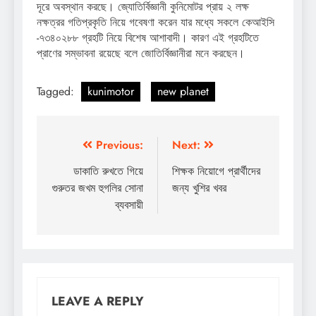
দূরে অবস্থান করছে। জ্যোতির্বিজ্ঞানী কুনিমোটর প্রায় ২ লক্ষ
নক্ষত্রর গতিপ্রকৃতি নিয়ে গবেষণা করেন যার মধ্যে সকলে কেআইসি
-৭৩৪০২৮৮ গ্রহটি নিয়ে বিশেষ আশাবাদী। কারণ এই গ্রহটিতে
প্রাণের সম্ভাবনা রয়েছে বলে জোতির্বিজ্ঞানীরা মনে করছেন।
Tagged:
kunimotor
new planet
Post
Previous:
Next:
navigation
ডাকাতি রুখতে গিয়ে
শিক্ষক নিয়োগে প্রার্থীদের
গুরুতর জখম হুগলির সোনা
জন্য খুশির খবর
ব্যবসায়ী
LEAVE A REPLY