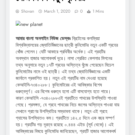
Shovan
March 1, 2020
0
1 Mins
আমার বাংলা অনলাইন নিউজ ডেস্কঃ
ব্রিটেনের কলম্বিয়া
বিশ্ববিদ্যালয়ের জ্যোতির্বিজ্ঞানের ছাত্রী কুনিমোটর নতুন একটি গ্রহের
খোঁজ পেলেন। যেটি আকারে প্রথিবীর অর্ধেক। এই গ্রহটির
অবস্থান হাজার আলোকবর্ষ দূরে। নাসা প্রেরিত কেপলার মিশনের
তথ্য অনুসারে নতুন ১৭টি গ্রহের অস্তিত্ব খুঁজে পেয়েছেন মিচেল
কুনিমোটোর নামে ওই ছাত্রী। এই তথ্য জ্যোতির্বিজ্ঞানের একটি
জার্নালে প্রকাশিত হয়। নতুন এই গ্রহটির নাম দেওয়া হয়েছে
কেআইসি-৭৩৪০২৮৮। কুনিমোটরের এই আবিষ্কার বিশেষ
গুরুত্বপূর্ণ। এর বিশেষ গুরুত্ব হলো এটি বাসযোগ্য হতে পারে।
কারণ কেআইসি -৭৩৪০২৮৮এই গ্রহটিতে পাথরের উপস্থিতি পাওয়া
গেছে। প্রসঙ্গত, যে গ্রহে পাথরের নিচে জলের অস্তিত্ব পাওয়া যায়
সেখানে প্রাণের উপস্থিতির সম্ভাবনা থাকে। নতুন এই গ্রহে
গ্যাসের উপস্থিতও কম। গ্রহটিতে ১৪২.৫ দিনে এক বছর সম্পর্ণ
হয়। গ্রহটির গড় দূরত্ব রয়েছে ০.৪৪৪ এইড (সূর্য থেকে)। এই
আবিষ্কারের বিষয়ে কুনিমোটর জানিয়েছেন, গ্রহটি হাজার আলোকবর্ষ