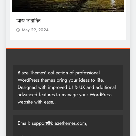
O
আজ সারাদিন
আ
May 29, 2024
Blaze Themes' collection of professional
WordPress themes bring your ideas to life.
Designed with improved UI & UX and additional
advanced features to manage your WordPress
website with ease..
Email:
support@blazethemes.com
,