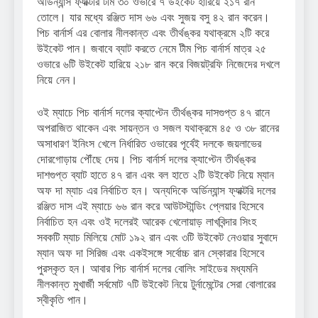
অর্ডিন্যান্স ফ্যাক্টরি টীম ৩০ ওভারে ৭ উইকেট হারিয়ে ২১৭ রান
তোলে। যার মধ্যে রঞ্জিত দাস ৬৬ এবং সুজয় বসু ৪২ রান করেন।
পিচ বার্নার্স এর বোলার নীলকান্ত এবং তীর্থঙ্কর যথাক্রমে ২টি করে
উইকেট পান। জবাবে ব্যাট করতে নেমে টীম পিচ বার্নার্স মাত্র ২৫
ওভারে ৬টি উইকেট হারিয়ে ২১৮ রান করে বিজয়ট্রফি নিজেদের দখলে
নিয়ে নেন।
ওই ম্যাচে পিচ বার্নার্স দলের ক্যাপ্টেন তীর্থঙ্কর দাসগুপ্ত ৪৭ রানে
অপরাজিত থাকেন এবং সায়ন্তন ও সজল যথাক্রমে ৪৫ ও ৩৮ রানের
অসাধারণ ইনিংস খেলে নির্ধারিত ওভারের পূর্বেই দলকে জয়লাভের
দোরগোড়ায় পৌঁছে দেয়। পিচ বার্নার্স দলের ক্যাপ্টেন তীর্থঙ্কর
দাশগুপ্ত ব্যাট হাতে ৪৭ রান এবং বল হাতে ২টি উইকেট নিয়ে ম্যান
অফ দা ম্যাচ এর নির্বাচিত হন। অন্যদিকে অর্ডিন্যান্স ফ্যাক্টরি দলের
রঞ্জিত দাস এই ম্যাচে ৬৬ রান করে আউটস্টান্ডিং প্লেয়ার হিসেবে
নির্বাচিত হন এবং ওই দলেরই আরেক খেলোয়াড় লাখবিন্দার সিংহ
সবকটি ম্যাচ মিলিয়ে মোট ১৯২ রান এবং ৩টি উইকেট নেওয়ার সুবাদে
ম্যান অফ দা সিরিজ এবং একইসঙ্গে সর্বোচ্চ রান স্কোরার হিসেবে
পুরস্কৃত হন। আবার পিচ বার্নার্স দলের বোলিং সাইডের মধ্যমনি
নীলকান্ত মুখার্জী সর্বমোট ৭টি উইকেট নিয়ে টুর্নামেন্টের সেরা বোলারের
স্বীকৃতি পান।