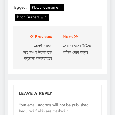
Tagged:
PBCL tournament
Pitch Burners win
Post
Previous:
Next:
navigation
আগামী মরশুমে
করোনার জেরে সিকিমে
আইএসএল উদ্বোধনের
পর্যটনে জোর ধাক্কা
সম্ভাবনা কলকাতাতেই
LEAVE A REPLY
Your email address will not be published.
Required fields are marked
*