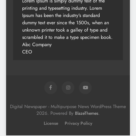
Lorem Ipsum is simply dummy text of the
printing and typesetting industry. Lorem
Ipsum has been the industry's standard
dummy text ever since the 1500s, when an
unknown printer took a galley of type and
scrambled it to make a type specimen book.
Abc Company
CEO
Digital Newspaper - Multipurpose News WordPress Theme
2026. Powered By
.
BlazeThemes
License
Privacy Policy