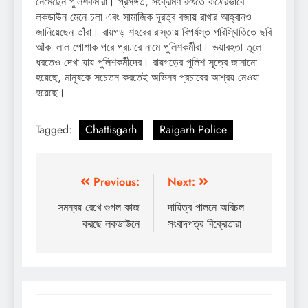
নেমেছেন পুলিশকর্মীরা। প্রসঙ্গত, সংক্রমণ রুখতে কঠোরভাবে
লকডাউন মেনে চলা এবং সামাজিক দূরত্ব বজায় রাখার আহ্বানও
জানিয়েছেন তাঁরা। রায়গড় শহরের রাস্তায় বিপর্যস্ত পরিস্থিতিতে ছবি
আঁকা লাল পোশাক পরে প্রচারে নামে পুলিশকর্মীরা। ভয়াবহতা তুলে
ধরতেও দেখা যায় পুলিশকর্মীদের। রায়গড়ের পুলিশ সূত্রে জানানো
হয়েছে, মানুষকে সচেতন করতেই অভিনব প্রচারের আশ্রয় নেওয়া
হয়েছে।
Tagged:
Chattisgarh
Raigarh Police
Post
Previous:
Next:
navigation
সমন্বয় রেখে গুগল কাজ
দায়িত্ব পালনে অবিচল
করছে লকডাউনে
সংবাদপত্র বিক্রেতারা