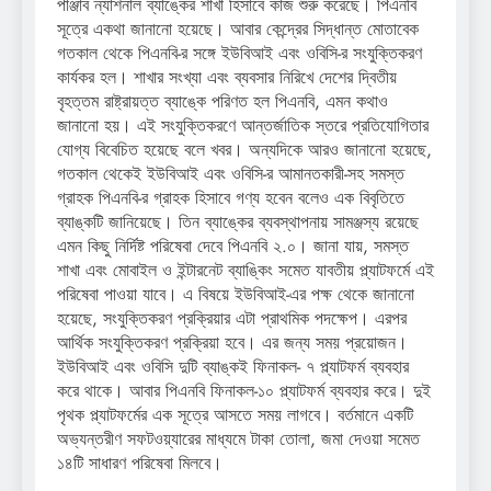
পাঞ্জাব ন্যাশনাল ব্যাঙ্কের শাখা হিসাবে কাজ শুরু করেছে। পিএনবি
সূত্রে একথা জানানো হয়েছে। আবার কেন্দ্রের সিদ্ধান্ত মোতাবেক
গতকাল থেকে পিএনবি-র সঙ্গে ইউবিআই এবং ওবিসি-র সংযুক্তিকরণ
কার্যকর হল। শাখার সংখ্যা এবং ব্যবসার নিরিখে দেশের দ্বিতীয়
বৃহত্তম রাষ্ট্রায়ত্ত ব্যাঙ্কে পরিণত হল পিএনবি, এমন কথাও
জানানো হয়। এই সংযুক্তিকরণে আন্তর্জাতিক স্তরে প্রতিযোগিতার
যোগ্য বিবেচিত হয়েছে বলে খবর। অন্যদিকে আরও জানানো হয়েছে,
গতকাল থেকেই ইউবিআই এবং ওবিসি-র আমানতকারী-সহ সমস্ত
গ্রাহক পিএনবি-র গ্রাহক হিসাবে গণ্য হবেন বলেও এক বিবৃতিতে
ব্যাঙ্কটি জানিয়েছে। তিন ব্যাঙ্কের ব্যবস্থাপনায় সামঞ্জস্য রয়েছে
এমন কিছু নির্দিষ্ট পরিষেবা দেবে পিএনবি ২.০। জানা যায়, সমস্ত
শাখা এবং মোবাইল ও ইন্টারনেট ব্যাঙ্কিং সমেত যাবতীয় প্ল্যাটফর্মে এই
পরিষেবা পাওয়া যাবে। এ বিষয়ে ইউবিআই-এর পক্ষ থেকে জানানো
হয়েছে, সংযুক্তিকরণ প্রক্রিয়ার এটা প্রাথমিক পদক্ষেপ। এরপর
আর্থিক সংযুক্তিকরণ প্রক্রিয়া হবে। এর জন্য সময় প্রয়োজন।
ইউবিআই এবং ওবিসি দুটি ব্যাঙ্কই ফিনাকল- ৭ প্ল্যাটফর্ম ব্যবহার
করে থাকে। আবার পিএনবি ফিনাকল-১০ প্ল্যাটফর্ম ব্যবহার করে। দুই
পৃথক প্ল্যাটফর্মের এক সূত্রে আসতে সময় লাগবে। বর্তমানে একটি
অভ্যন্তরীণ সফটওয়্যারের মাধ্যমে টাকা তোলা, জমা দেওয়া সমেত
১৪টি সাধারণ পরিষেবা মিলবে।