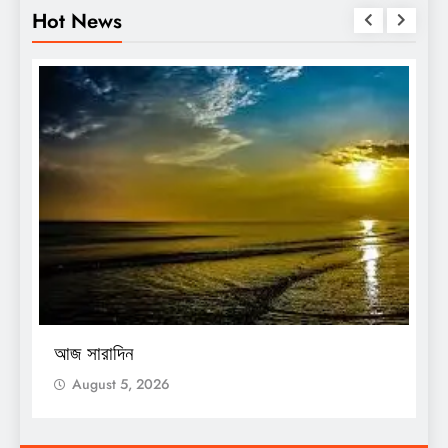
Hot News
O
আজ সারাদিন
আ
August 5, 2026