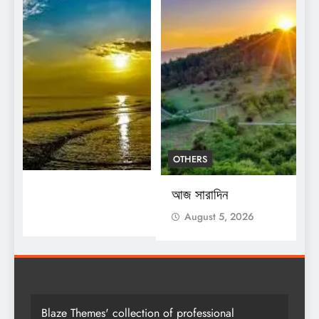
OTHERS
O
আজ সারাদিন
আ
August 5, 2026
Blaze Themes' collection of professional