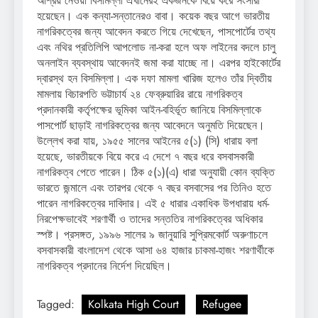
আশ্রয় নেওয়া বিসমিল্লা এখানেরই একজনকে বিয়ে করে সংসারী
হয়েছেন। এক কন্যা-সন্তানেরও বাবা। কয়েক বছর আগে ভারতীয়
নাগরিকত্বের জন্য আবেদন করতে গিয়ে দেখেছেন, পাসপোর্টের তথ্য
এবং নথির প্রতিলিপি আপলোড না-করা হলে অফ লাইনের বদলে চালু
অনলাইন ব্যবস্থায় আবেদনই জমা করা যাচ্ছে না। এরপর হাইকোর্টের
দ্বারস্থ হন বিসমিল্লা। এক দফা মামলা খারিজ হলেও তাঁর দ্বিতীয়
মামলায় বিচারপতি ভট্টাচার্য ২৪ ফেব্রুয়ারির রায়ে নাগরিকত্ব
প্রদানকারী কর্তৃপক্ষের ভূমিকা আইন-বহির্ভূত জানিয়ে বিসমিল্লাকে
পাসপোর্ট ছাড়াই নাগরিকত্বের জন্য আবেদনে অনুমতি দিয়েছেন।
উল্লেখ করা যায়, ১৯৫৫ সালের আইনের ৫(১) (সি) ধারায় বলা
হয়েছে, ভারতীয়কে বিয়ে করে এ দেশে ৭ বছর ধরে বসবাসকারী
নাগরিকত্ব পেতে পারেন। ঠিক ৫(১)(এ) ধারা অনুযায়ী কোন ব্যক্তি
ভারতে জন্মালে এবং তারপর থেকে ৭ বছর বসবাসের পর তিনিও হতে
পারেন নাগরিকত্বের দাবিদার। এই ৫ ধারার একাধিক উপধারায় ধর্ম-
নিরপেক্ষভাবেই শরণার্থী ও তাদের সন্ততির নাগরিকত্বের অধিকার
স্পষ্ট। প্রসঙ্গত, ১৯৯৬ সালের ৯ জানুয়ারি সুপ্রিমকোর্ট অরুণাচলে
বসবাসকারী বাংলাদেশ থেকে আসা ৬৪ হাজার চাকমা-হাজং শরণার্থীকে
নাগরিকত্ব প্রদানের নির্দেশ দিয়েছিল।
Tagged:
Kolkata High Court
Refugee