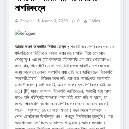
নাগরিকত্বে
Shovan
March 3, 2020
0
1 Mins
আমার বাংলা অনলাইন নিউজ ডেস্ক :
শরণার্থীদের নাগরিকত্ব প্রদানে
ধর্ম-পরিচয়ের ভিত্তিতে ফারাক করার নতুন আইন নিয়ে তোলপাড়
দেশজুড়ে। এর মধ্যেই কলকাতা হাইকোর্টের এক রায়ে শোরগোলও।
জানা যায়, পাসপোর্টের মতো নথি না-থাকলেও ভারতীয় নাগরিকত্বের
জন্য আবেদনে কোনও শরণার্থীর বাধা নেই বলে জানিয়েছেন বিচারপতি
সব্যসাচী ভ্ট্টাচার্য। বিভিন্ন রকম নথি জোগাড়ে আতঙ্কিত অনেকেই
এখন উদ্বেগে। এই সময়েই ১৯৫৫ সালের মূল নাগরিকত্ব আইনের
৫(১) (সি) ধারার ব্যাখ্যায় বিচারপতি জানিয়েছেন, শরণার্থী হয়ে আসা
কারও যদি পরিস্থিতি-সাপেক্ষে পাসপোর্টের মতো নথি না থাকে, তা
হলেও পরিস্থিতি ব্যাখ্যা করে নাগরিকত্বের জন্য আবেদন করতেই
পারেন। প্রসঙ্গত, ১৯৭৩ সালে মাত্র ৫ বছর বয়সে প্রাণভয়ে এ
দেশে এসেছিলেন বিসমিল্লা খান। পাখতুন বিসমিল্লার জন্মভূমি। পরে
আফগানিস্তান-পাকিস্তানে ভাগাভাগি হয়েছে। আবার কলকাতায়