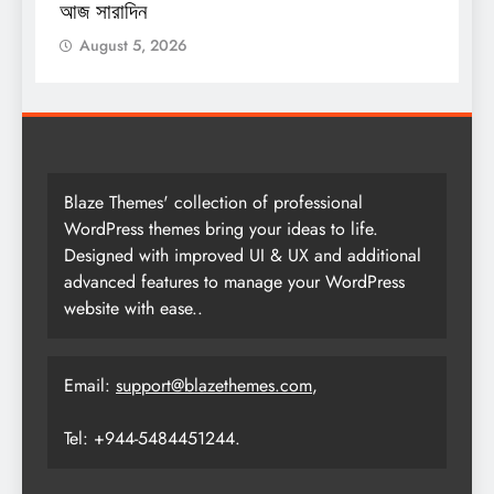
আজ সারাদিন
আ
August 5, 2026
Blaze Themes' collection of professional
WordPress themes bring your ideas to life.
Designed with improved UI & UX and additional
advanced features to manage your WordPress
website with ease..
Email:
support@blazethemes.com
,
Tel: +944-5484451244.