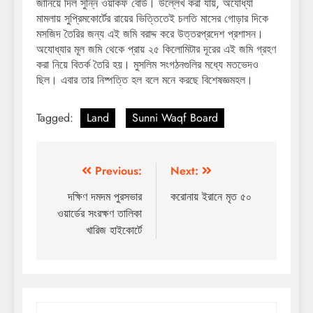
জানিয়ে দিল সুন্নি ওয়াকফ বোর্ড। উল্লেখ করা যায়, অযোধ্যা
মামলায় সুপ্রিমকোর্টের রায়ের ভিত্তিতেই চলতি মাসের গোড়ার দিকে
মসজিদ তৈরির জন্য এই জমি বরাদ্দ করে উত্তরপ্রদেশ প্রশাসন।
অযোধ্যার মূল জমি থেকে প্রায় ২৫ কিলোমিটার দূরের এই জমি গ্রহণ
করা নিয়ে বিতর্ক তৈরি হয়। মুসলিম সংগঠনগুলির মধ্যে মতভেদও
ছিল। এবার তার নিষ্পত্তি হল বলে মনে করছে বিশেষজ্ঞমহল।
Tagged:
Land
Sunni Waqf Board
Post
Previous:
Next:
navigation
দক্ষিণ দমদম পুরসভার
করোনায় ইরানে মৃত ৫০
ওয়ার্ডের সংরক্ষণ তালিকা
খারিজ হাইকোর্টে