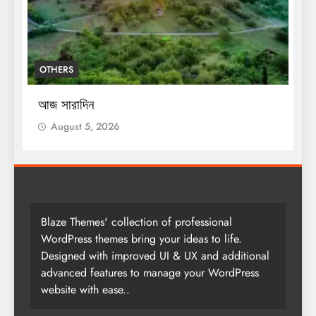
OTHERS
O
আজ সারাদিন
আ
August 5, 2026
Blaze Themes' collection of professional
WordPress themes bring your ideas to life.
Designed with improved UI & UX and additional
advanced features to manage your WordPress
website with ease..