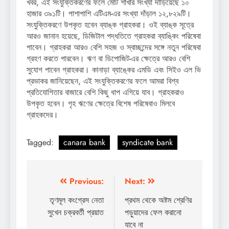
খবর, এই সংযুক্তিকরণের ফলে মোট শাখার সংখ্যা দাঁড়িয়েছে ১০
হাজার ৩৯১টি। পাশাপাশি এটিএম-এর সংখ্যা দাঁড়াল ১২,৮২৯টি।
সংযুক্তিকরণে উপকৃত হবেন ব্যাঙ্ক গ্রাহকরা। ওই ব্যাঙ্ক সূত্রে
আরও জানান হয়েছে, ডিজিটাল পদ্ধতিতে গ্রাহকরা ব্যাঙ্কিং পরিষেবা
পাবেন। গ্রাহকরা আরও বেশি সহজ ও স্বাচ্ছন্দের সঙ্গে নতুন পরিষেবা
গ্রহণ করতে পারবেন। ঋণ বা ডিপোজিট-এর ক্ষেত্রে আরও বেশি
সুযোগ পাবেন গ্রাহকরা। কানাড়া ব্যাঙ্কের এমডি এবং সিইও এল ভি
প্রভাকর জানিয়েছেন, এই সংযুক্তিকরণের ফলে আমরা বিশ্ব
প্রতিযোগিতার বাজারে বেশি কিছু ধাপ এগিয়ে যাব। গ্রাহকরাও
উপকৃত হবেন। গৃহ ঋণের ক্ষেত্রে বিশেষ পরিষেবাও মিলবে
গ্রাহকদের।
Tagged:
canara bank
syndicate bank
Post
Previous:
Next:
navigation
তৃণমূল কংগ্রেস নেতা
প্রথম থেকে অষ্টম শ্রেণির
সুখেন চক্রবর্তী প্রয়াত
পড়ুয়াদের ফেল করানো
যাবে না