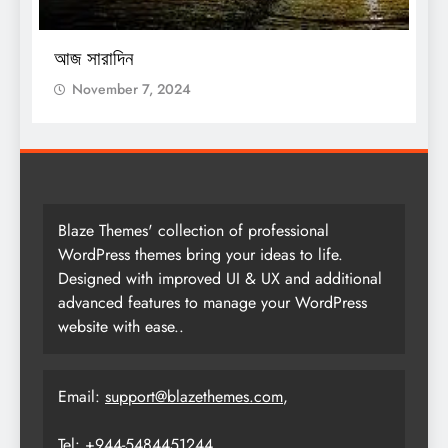
O
আজ সারাদিন
আ
November 7, 2024
Blaze Themes' collection of professional
WordPress themes bring your ideas to life.
Designed with improved UI & UX and additional
advanced features to manage your WordPress
website with ease..
Email:
support@blazethemes.com
,
Tel: +944-5484451244.