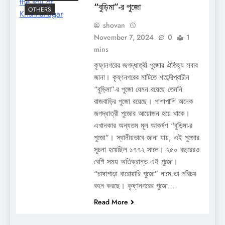
“বুড়িমা”-র পুজো
OTHERS
shovan
November 7, 2024
0
1
mins
কৃষ্ণনগরের জগদ্ধাত্রী পুজোর ঐতিহ্য সবার
জানা। কৃষ্ণনগরের মাটিতে শতাব্দীপ্রাচীন
“বুড়িমা”-র পুজো যেমন রয়েছে তেমনি
রাজবাড়ির পুজো রয়েছে। পাশাপাশি অনেক
জগদ্ধাত্রী পুজোর আয়োজন হয়ে থাকে।
এখানকার অন্যতম মূল আকর্ষণ “বুড়িমা-র
পুজো”। স্থানীয়ভাবে জানা যায়, এই পুজোর
সূচনা হয়েছিল ১৭৭২ সালে। ২৫০ বছরেরও
বেশি সময় অতিক্রান্ত এই পুজো।
“চাষাপাড়া বারোয়ারি পুজো” নামে তা পরিচয়
বহন করছে। কৃষ্ণনগরের পুজো…
Read More