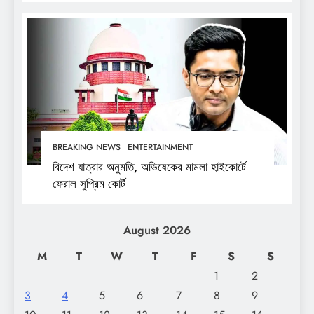
BREAKING NEWS
ENTERTAINMENT
বিদেশ যাত্রার অনুমতি, অভিষেকের মামলা হাইকোর্টে
ফেরাল সুপ্রিম কোর্ট
August 2026
M
T
W
T
F
S
S
1
2
3
4
5
6
7
8
9