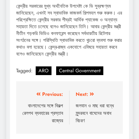
কেন্দ্রীয় সরকারের মুখ্য অর্থনৈতিক উপদেষ্টা কে ভি সুব্রহ্মণ্যম
জানিয়েছেন, এখনই সব স্বাভাবিক কাজকর্ম শিল্পমহল শুরু করুক। এর
পরিপ্রেক্ষিতে কেন্দ্রীয় সরকার শীঘ্রই আর্থিক প্যাকেজ ও অন্যান্য
সহায়তা দিতে চলেছে বলেও জানিয়েছেন তিনি। আবার কেন্দ্রীয় মন্ত্রী
নীতীন গড়করি ভিডিও কনফারেন্স করেছেন সর্বভারতীয় রিটেলার
সংগঠনের সঙ্গে। পরিস্থিতি স্বাভাবিক করতে খুচরো ব্যবসা শুরু করার
কথাও বলা হয়েছে। কেন্দ্র-রাজ্য একযোগে এবিষয়ে সহায়তা করবে
বলেও জানিয়েছেন কেন্দ্রীয় মন্ত্রী।
Tagged:
ARO
Central Government
Post
Previous:
Next:
navigation
বাংলাদেশের সঙ্গে বিকল্প
জলযান ও মাছ ধরা বন্ধে
রেলপথ ব্যবহারের প্রস্তাব
সুন্দরবনে বাঘেদের অবাধ
রাজ্যের
বিচরণ