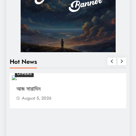
Hot News
OTHERS
O
আজ সারাদিন
আ
August 5, 2026