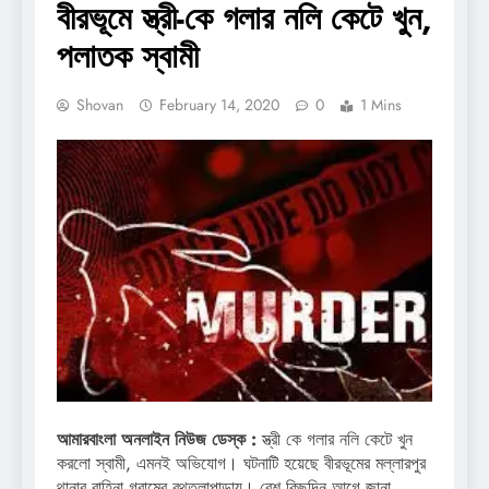
বীরভূমে স্ত্রী-কে গলার নলি কেটে খুন,
পলাতক স্বামী
Shovan
February 14, 2020
0
1 Mins
আমারবাংলা অনলাইন নিউজ ডেস্ক :
স্ত্রী কে গলার নলি কেটে খুন
করলো স্বামী, এমনই অভিযোগ। ঘটনাটি হয়েছে বীরভূমের মল্লারপুর
থানার বাহিনা গ্রামের রথতলাপাড়ায়। বেশ কিছুদিন আগে জানা