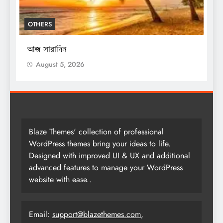
OTHERS
শ
স
আজ সারাদিন
August 5, 2026
Blaze Themes' collection of professional
WordPress themes bring your ideas to life.
Designed with improved UI & UX and additional
advanced features to manage your WordPress
website with ease..
Email:
support@blazethemes.com
,