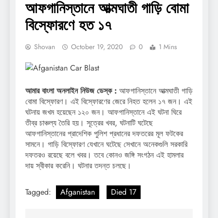
আফগানিস্তানে আত্মঘাতী গাড়ি বোমা
বিস্ফোরণে হত ১৭
Shovan
October 19, 2020
0
1 Mins
আমার বাংলা অনলাইন নিউজ ডেস্ক :
আফগানিস্তানে আত্মঘাতী গাড়ি
বোমা বিস্ফোরণ। এই বিস্ফোরণের জেরে নিহত হলেন ১৭ জন। এই
ঘটনায় জখম হয়েছেন ১২০ জন। আফগানিস্তানে এই ঘটনা ঘিরে
তীব্র চাঞ্চল্য তৈরি হয়। সূত্রের খবর, ঘটনাটি ঘটেছে
আফগানিস্তানের প্রাদেশিক পুলিশ প্রধানের দফতরের মূল ফটকের
সামনে। গাড়ি বিস্ফোরণ যেখানে ঘটেছে সেখানে অনেকগুলি সরকারি
দফতরও রয়েছে বলে খবর। তবে কোনও জঙ্গি সংগঠন এই হামলার
দায় স্বীকার করেনি। ঘটনার তদন্ত চলছে।
Tagged:
Afganistan
Died 17