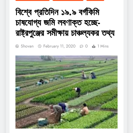
বিশ্বে প্রতিদিন ১৯.৯ বর্গকিমি
চাষযোগ্য জমি লবণাক্ত হচ্ছে-
রাষ্ট্রপুঞ্জের সমীক্ষায় চাঞ্চল্যকর তথ্য
Shovan
February 11, 2020
0
1 Mins