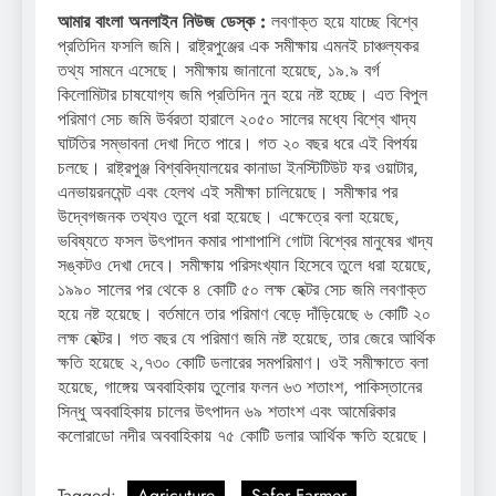
আমার বাংলা অনলাইন নিউজ ডেস্ক :
লবণাক্ত হয়ে যাচ্ছে বিশ্বে
প্রতিদিন ফসলি জমি। রাষ্ট্রপুঞ্জের এক সমীক্ষায় এমনই চাঞ্চল্যকর
তথ্য সামনে এসেছে। সমীক্ষায় জানানো হয়েছে, ১৯.৯ বর্গ
কিলোমিটার চাষযোগ্য জমি প্রতিদিন নুন হয়ে নষ্ট হচ্ছে। এত বিপুল
পরিমাণ সেচ জমি উর্বরতা হারালে ২০৫০ সালের মধ্যে বিশ্বে খাদ্য
ঘাটতির সম্ভাবনা দেখা দিতে পারে। গত ২০ বছর ধরে এই বিপর্যয়
চলছে। রাষ্ট্রপুঞ্জ বিশ্ববিদ্যালয়ের কানাডা ইনস্টিটিউট ফর ওয়াটার,
এনভায়রনমেন্ট এবং হেলথ এই সমীক্ষা চালিয়েছে। সমীক্ষার পর
উদ্বেগজনক তথ্যও তুলে ধরা হয়েছে। এক্ষেত্রে বলা হয়েছে,
ভবিষ্যতে ফসল উৎপাদন কমার পাশাপাশি গোটা বিশ্বের মানুষের খাদ্য
সঙ্কটও দেখা দেবে। সমীক্ষায় পরিসংখ্যান হিসেবে তুলে ধরা হয়েছে,
১৯৯০ সালের পর থেকে ৪ কোটি ৫০ লক্ষ হেক্টর সেচ জমি লবণাক্ত
হয়ে নষ্ট হয়েছে। বর্তমানে তার পরিমাণ বেড়ে দাঁড়িয়েছে ৬ কোটি ২০
লক্ষ হেক্টর। গত বছর যে পরিমাণ জমি নষ্ট হয়েছে, তার জেরে আর্থিক
ক্ষতি হয়েছে ২,৭৩০ কোটি ডলারের সমপরিমাণ। ওই সমীক্ষাতে বলা
হয়েছে, গাঙ্গেয় অববাহিকায় তুলোর ফলন ৬৩ শতাংশ, পাকিস্তানের
সিন্ধু অববাহিকায় চালের উৎপাদন ৬৯ শতাংশ এবং আমেরিকার
কলোরাডো নদীর অববাহিকায় ৭৫ কোটি ডলার আর্থিক ক্ষতি হয়েছে।
Tagged:
Agricuture
Safer Farmer