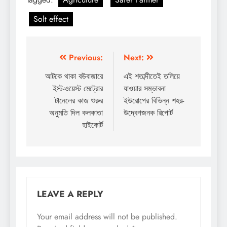
Solt effect
Post
Previous:
Next:
navigation
আটকে থাকা বউবাজারে
এই শতাব্দীতেই তলিয়ে
ইস্ট-ওয়েস্ট মেট্রোর
যাওয়ার সম্ভাবনা
টানেলের কাজ শুরুর
ইউরোপের বিভিন্ন শহর-
অনুমতি দিল কলকাতা
উদ্বেগজনক রিপোর্ট
হাইকোর্ট
LEAVE A REPLY
Your email address will not be published.