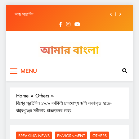
আজ সারাদিন
Skip
আজ সারাদিন
to
content
আজ সারাদিন
আজ সারাদিন
আজ সারাদিন
Amar Bangla
আজ সারাদিন
MENU
আজ সারাদিন
আজ সারাদিন
Home
Others
বিশ্বে প্রতিদিন ১৯.৯ বর্গকিমি চাষযোগ্য জমি লবণাক্ত হচ্ছে-
রাষ্ট্রপুঞ্জের সমীক্ষায় চাঞ্চল্যকর তথ্য
BREAKING NEWS
ENVIORNMENT
OTHERS