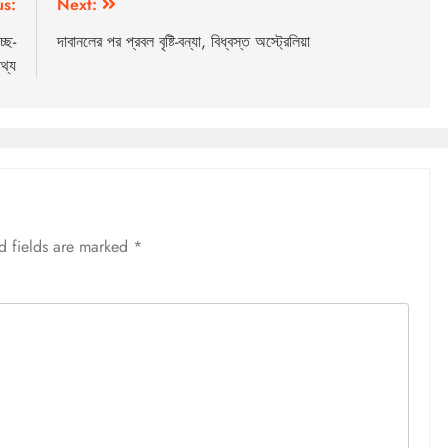
us:
Next:
ছে-
দাবানলের পর প্রবল বৃষ্টি-বন্যা, বিধ্বস্ত অস্ট্রেলিয়া
তথ্য
d fields are marked
*
OTHERS