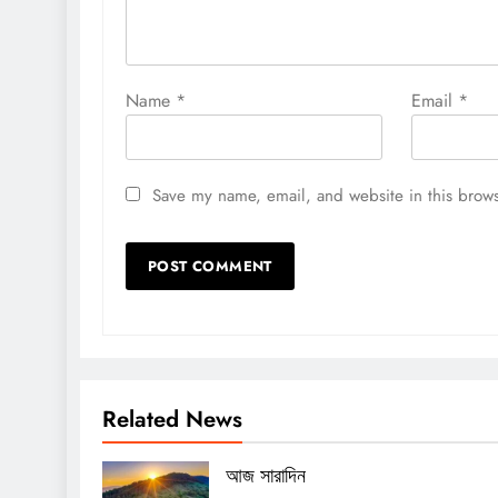
Name
*
Email
*
Save my name, email, and website in this brows
Related News
আজ সারাদিন