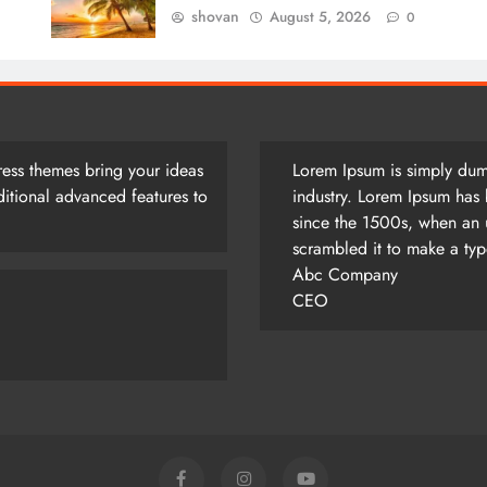
shovan
August 5, 2026
0
ess themes bring your ideas
Lorem Ipsum is simply dumm
itional advanced features to
industry. Lorem Ipsum has 
since the 1500s, when an 
scrambled it to make a ty
Abc Company
CEO