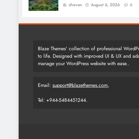
shovan
August 6, 2026
0
Blaze Themes' collection of professional WordPr
to life. Designed with improved UI & UX and add
manage your WordPress website with ease..
Email:
support@blazethemes.com
,
Tel: +944-5484451244.