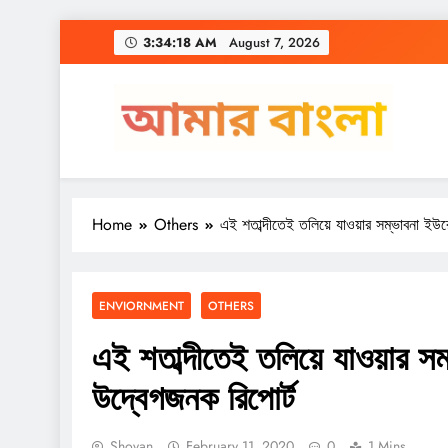
Skip
3:34:19 AM
August 7, 2026
to
content
Amar Bangla
Home
Others
এই শতাব্দীতেই তলিয়ে যাওয়ার সম্ভাবনা ইউর
ENVIORNMENT
OTHERS
এই শতাব্দীতেই তলিয়ে যাওয়ার সম
উদ্বেগজনক রিপোর্ট
Shovan
February 11, 2020
0
1 Mins