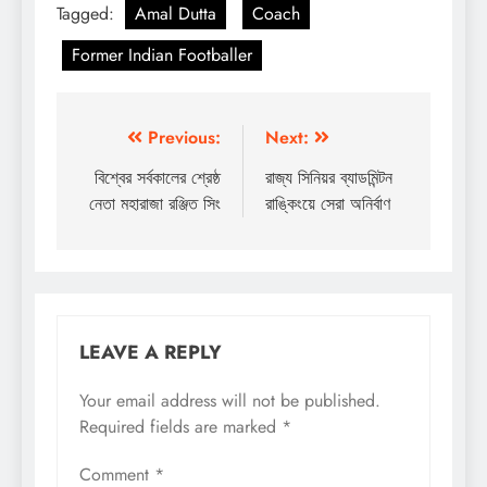
Tagged:
Amal Dutta
Coach
Former Indian Footballer
Post
Previous:
Next:
navigation
বিশ্বের সর্বকালের শ্রেষ্ঠ
রাজ্য সিনিয়র ব্যাডমিন্টন
নেতা মহারাজা রঞ্জিত সিং
রাঙ্কিংয়ে সেরা অনির্বাণ
LEAVE A REPLY
Your email address will not be published.
Required fields are marked
*
Comment
*