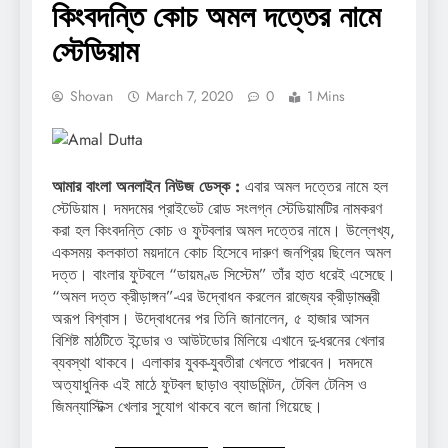
কিংবদন্তি কোচ অমল দত্তের নামে
স্টেডিয়াম
Shovan
March 7, 2020
0
1 Mins
আমার বাংলা অনলাইন নিউজ ডেস্ক :
এবার অমল দত্তের নামে হল
স্টেডিয়াম। দমদমের প্রাইভেট রোড সংলগ্ন স্টেডিয়ামটির নামকরণ
করা হল কিংবদন্তি কোচ ও ফুটবলার অমল দত্তের নামে। উল্লেখ্য,
একসময় কলকাতা ময়দানে কোচ হিসেবে দারুণ জনপ্রিয় ছিলেন অমল
দত্ত। বাংলার ফুটবলে “ডায়মণ্ড সিস্টেম” তাঁর হাত ধরেই এসেছে।
“অমল দত্ত ক্রীড়াঙ্গন”-এর উদ্বোধন করলেন রাজ্যের ক্রীড়ামন্ত্রী
অরূপ বিশ্বাস। উদ্বোধনের পর তিনি জানালেন, ৫ হাজার আসন
বিশিষ্ট মাঠটিতে ইন্ডোর ও আউটডোর মিলিয়ে এখানে দু-ধরনের খেলার
ব্যবস্থা থাকবে। এলাকার যুবক-যুবতীরা খেলতে পারবেন। দমদমে
অত্যাধুনিক এই মাঠে ফুটবল ছাড়াও ব্যাডমিন্টন, টেবিল টেনিস ও
জিমন্যাস্টিক্স খেলার সুযোগ থাকবে বলে জানা গিয়েছে।