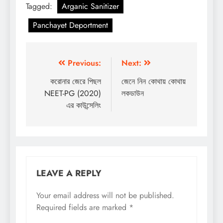
Tagged:
Arganic Sanitizer
Panchayet Deportment
Post
Previous:
Next:
navigation
করোনার জেরে পিছল
জেনে নিন কোথায় কোথায়
NEET-PG (2020)
লকডাউন
এর কাউন্সেলিং
LEAVE A REPLY
Your email address will not be published.
Required fields are marked
*