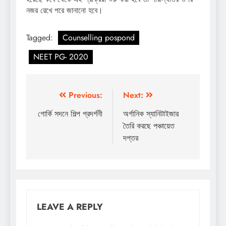
নজর রেখে পরে জানানো হবে।
Tagged:
Counselling pospond
NEET PG- 2020
Post
Previous:
Next:
navigation
গোর্কি সদনে শিল্প প্রদর্শনী
অর্গানিক স্যানিটাইজার
তৈরি করছে পঞ্চায়েত
দপ্তর
LEAVE A REPLY